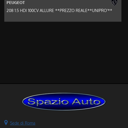
PEUGEOT
208 1.5 HDI 100CV ALLURE **PREZZO REALE**UNIPRO'**
Sede di Roma