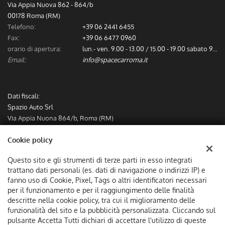
Via Appia Nuova 862 - 864/b
00178 Roma (RM)
Telefono:
+39 06 2441 6455
Fax:
+39 06 6477 0960
orario di apertura:
lun.- ven. 9.00 - 13.00 / 15.00 - 19.00 sabato 9.00 - 13.00
Email:
info@spacecarroma.it
Dati fiscali:
Spazio Auto Srl
Via Appia Nuona 864/b, Roma (RM)
C.F/P.IVA:
IT12782491000
Cookie policy
Registro delle imprese:
RM
Questo sito e gli strumenti di terze parti in esso integrati
trattano dati personali (es. dati di navigazione o indirizzi IP) e
fanno uso di Cookie, Pixel, Tags o altri identificatori necessari
per il funzionamento e per il raggiungimento delle finalità
descritte nella cookie policy, tra cui il miglioramento delle
funzionalità del sito e la pubblicità personalizzata. Cliccando sul
pulsante Accetta Tutti dichiari di accettare l'utilizzo di queste