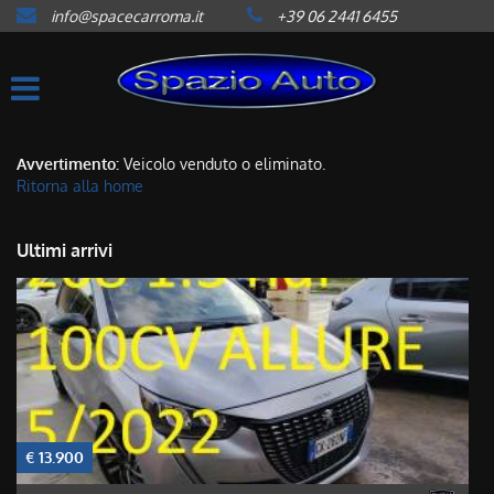
info@spacecarroma.it
+39 06 2441 6455
HOME
LISTA VEICOLI
ACQUISTIAMO USATO
Avvertimento:
Veicolo venduto o eliminato.
Ritorna alla home
ASSISTENZA
Ultimi arrivi
CONTATTI
NEWS
AREA COMMERCIANTI
€ 13.900
€