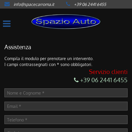
info@spacecarroma.it
+39 06 2441 6455
HOME
LISTA VEICOLI
ACQUISTIAMO USATO
Assistenza
Compila il modulo per prenotare un intervento.
ASSISTENZA
I campi contrassegnati con * sono obbligatori.
Servizio clienti
CONTATTI
+39 06 2441 6455
NEWS
AREA COMMERCIANTI