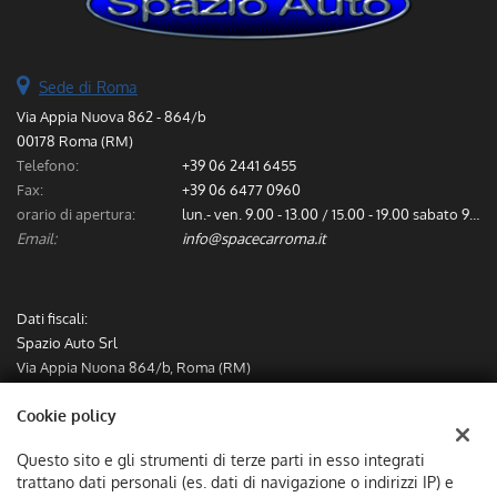
Sede di Roma
Via Appia Nuova 862 - 864/b
00178 Roma (RM)
Telefono:
+39 06 2441 6455
Fax:
+39 06 6477 0960
orario di apertura:
lun.- ven. 9.00 - 13.00 / 15.00 - 19.00 sabato 9.00 - 13.00
Email:
info@spacecarroma.it
Dati fiscali:
Spazio Auto Srl
Via Appia Nuona 864/b, Roma (RM)
C.F/P.IVA:
IT12782491000
Cookie policy
Registro delle imprese:
RM
Questo sito e gli strumenti di terze parti in esso integrati
trattano dati personali (es. dati di navigazione o indirizzi IP) e