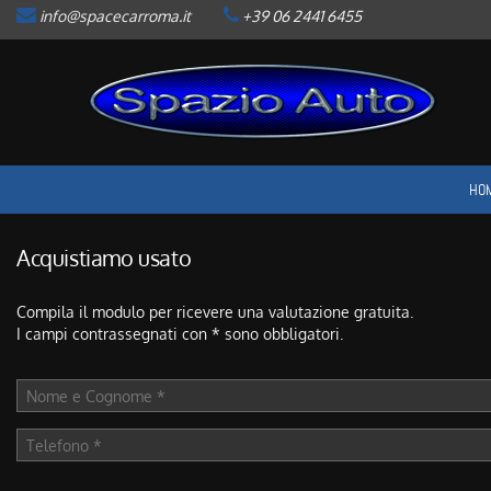
info@spacecarroma.it
+39 06 2441 6455
HOME
LISTA VEICOLI
ACQUISTIAMO USATO
HO
ASSISTENZA
Acquistiamo usato
CONTATTI
Compila il modulo per ricevere una valutazione gratuita.
I campi contrassegnati con * sono obbligatori.
NEWS
AREA COMMERCIANTI