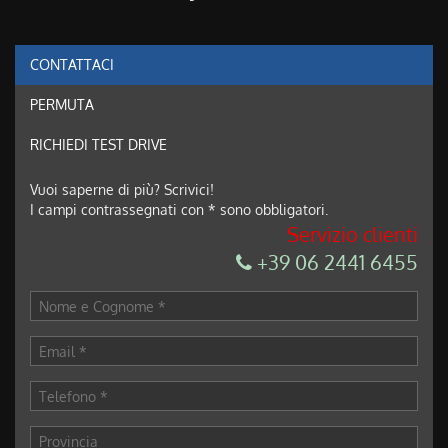
CONTATTACI
Ho letto e accetto
l'informativa privacy
*
PERMUTA
Acconsento al trattamento dei miei dati per finalità di
marketing
RICHIEDI TEST DRIVE
Invia la tua richiesta
Vuoi saperne di più? Scrivici!
I campi contrassegnati con * sono obbligatori.
Servizio clienti
+39 06 2441 6455