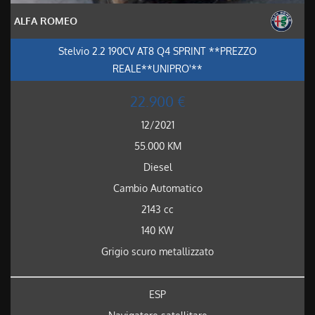
ALFA ROMEO
Stelvio 2.2 190CV AT8 Q4 SPRINT **PREZZO
REALE**UNIPRO'**
22.900 €
12/2021
55.000 KM
Diesel
Cambio Automatico
2143 cc
140 KW
Grigio scuro metallizzato
ESP