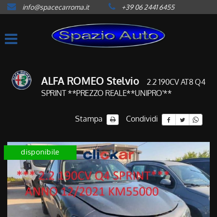
info@spacecarroma.it
+39 06 2441 6455
HOME
LISTA VEICOLI
ACQUISTIAMO USATO
ALFA ROMEO Stelvio
2.2 190CV AT8 Q4
SPRINT **PREZZO REALE**UNIPRO'**
ASSISTENZA
Stampa
Condividi
CONTATTI
disponibile
NEWS
AREA COMMERCIANTI