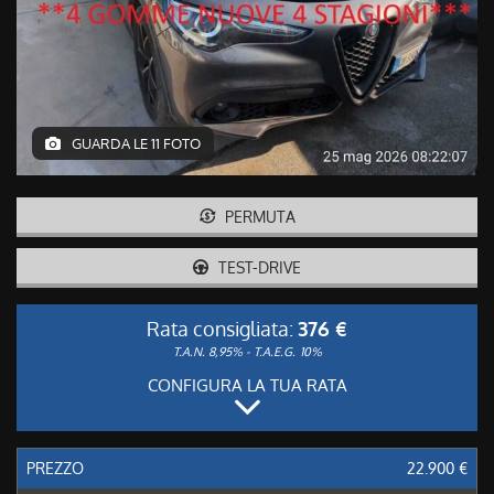
GUARDA LE 11 FOTO
PERMUTA
TEST-DRIVE
Rata consigliata:
376 €
T.A.N. 8,95% - T.A.E.G.
10%
CONFIGURA LA TUA RATA
PREZZO
22.900 €