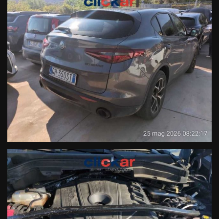
- Prendiamo il tuo usato anche da rottamare
- Possibilità di finanziamento in sede anche senza anticipo
- Passaggio di proprietà immediato in sede
Le informazioni qui contenute non costituiscono base
contrattuale, sono puramente indicative e non vincolano in
alcun modo l'inserzionista. Vista la quantità di annunci e dettagli
inseriti, invitiamo la clientela interessata all'acquisto a verificare
la correttezza dei dati e degli optional inseriti direttamente con
il personale vendite.