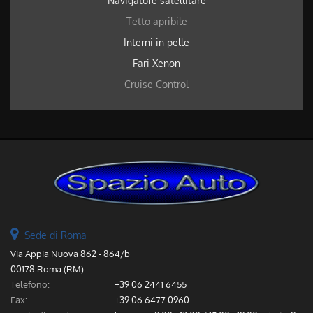
Navigatore satellitare
Tetto apribile
Interni in pelle
Fari Xenon
Cruise Control
Sede di Roma
Via Appia Nuova 862 - 864/b
00178 Roma (RM)
Telefono:
+39 06 2441 6455
Fax:
+39 06 6477 0960