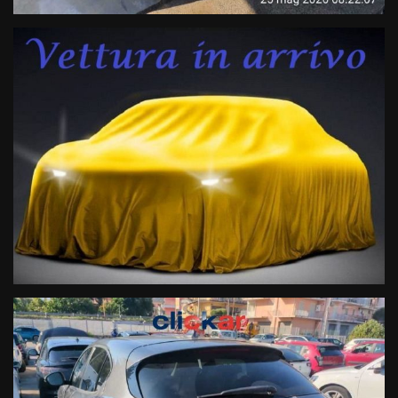
- Ufficiale Alfa Romeo Italia (No Import)
- Vettura unico proprietario iva deducibile regolarmente
tagliandata
Motorizzazione & Trasmissione:
- 2.2 190cv EURO6D Temp
- OK NEOPATENTATI
- Trazione integrale
- Cambio automatico AT8
Sicurezza:
- 6Airbag
- Sistema antibloccaggio ABS
- Controllo dinamico della trazione
- Tecnologia DNA Alfa Romeo
- Fari full led direzionali
- Specchietti retrovisori esterni ripiegabili elettricamente
- Immobilizzatore elettronico
- Montaggio seggiolino bambini ISOFIX
- Sensore pressione pneumatici
- Sensori di parcheggio anteriori e posteriori con retrocamera
- Fendinebbia
- Sistema lettura cartelli stradali