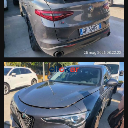
- Sistema anticollisione
- Sistema mantenimento carreggiata
- Sistema rilevamento stanchezza conducente
Audio & Comunicazione:
- Radio CD Mp3 Dab con display integrato touch screen
- Navigatore satellitare cartografico 3D
- Sistema AppleCarPlay
- Sistema Android&Auto
- Vivavoce Bluetooth
- Streaming audio Bluetooth
- USB & ingresso sd card
- Computer di bordo
- Comandi vocali
Comfort:
- Climatizzatore automatico Bi Zona
- Sedili regolabili in altezza
- Volante regolabile
- Servosterzo
- Chiusura centralizzata
- Alzacristalli elettrici