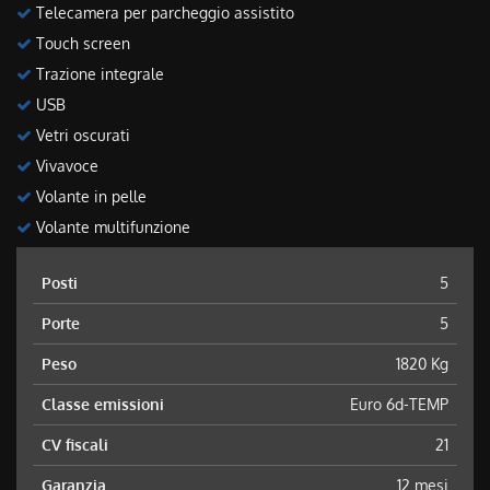
Telecamera per parcheggio assistito
Touch screen
Trazione integrale
USB
Vetri oscurati
Vivavoce
Volante in pelle
Volante multifunzione
Posti
5
Porte
5
Peso
1820 Kg
Classe emissioni
Euro 6d-TEMP
CV fiscali
21
Garanzia
12 mesi