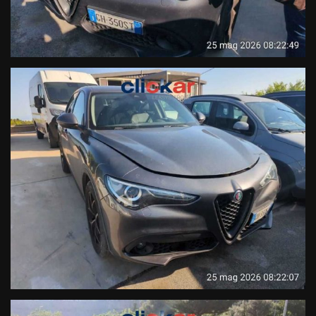
- Volante multifunzione
- Regolazione lombare sedile guidatore
- Cruise control adattivo
- Bracciolo anteriore con portaoggetti integrato
- Vetri privacy
- Portellone elettrico
- Interni in misto pelle
La vettura in oggetto COMPRENDE nel prezzo di vendita una
GARANZIA di 12 MESI, con chilometraggio illimitato sulle
seguenti componentistiche:
Motore
Cambio Manuale/Automatico
Turbocompressore
Circuito di Alimentazione
Circuito Elettrico
Circuito di Raffreddamento
Compressore Aria Condizionata
Circuito Frenante
Organi di Guida
Manodopera