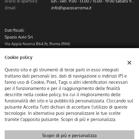
orario di apertura:
lun.- ven. 9.00 - 13.00 / 15.00 - 19.00 sabato 9.00 - 13.00
Email:
info@spacecarroma.it
Dati fiscali:
Spazio Auto Srl
Via Appia Nuona 864/b, Roma (RM)
C.F/P.IVA:
IT12782491000
Cookie policy
Registro delle imprese:
RM
Questo sito e gli strumenti di terze parti in esso integrati
trattano dati personali (es. dati di navigazione o indirizzi IP) e
fanno uso di Cookie, Pixel, Tags o altri identificatori necessari
per il funzionamento e per il raggiungimento delle finalità
descritte nella cookie policy, tra cui il miglioramento delle
funzionalità del sito e la pubblicità personalizzata. Cliccando sul
pulsante Accetta Tutti dichiari di accettare l'utilizzo di queste
tecnologie. In alternativa puoi personalizzare le tue scelte
tramite l'apposito pulsante. Scopri di più e personalizza.
Scopri di più e personalizza
Copyright © 2026 GestionaleAuto.com S.r.l., Tutti i diritti