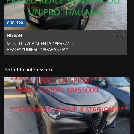
€ 10.490
€
NISSAN
Micra 1.0 72CV ACENTA **PREZZO
REALE**UNIPRO'**GARANZIA*
Potrebbe interessarti