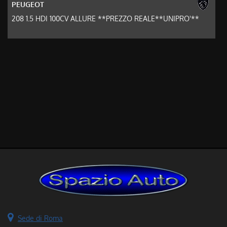
PEUGEOT
208 1.5 HDI 100CV ALLURE **PREZZO REALE**UNIPRO'**
Sede di Roma