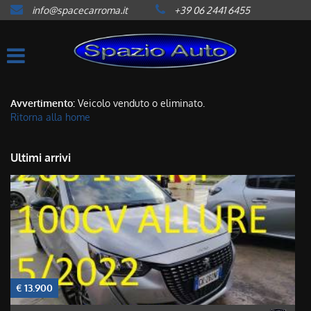
info@spacecarroma.it
+39 06 2441 6455
HOME
LISTA VEICOLI
ACQUISTIAMO USATO
Avvertimento:
Veicolo venduto o eliminato.
Ritorna alla home
ASSISTENZA
Ultimi arrivi
CONTATTI
NEWS
AREA COMMERCIANTI
€ 13.900
€