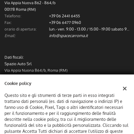
Via Appia Nuova 862 - 864/b
00178 Roma (RM)
Telefono:
+39 06 2441 6455
Fax:
+39 06 6477 0960
orario di apertura:
lun.- ven. 9.00 - 13.00 / 15.00 - 19.00 sabato 9.00 - 13.00
Email:
info@spacecarroma.it
Dati fiscali:
Spazio Auto Srl
Via Appia Nuona 864/b, Roma (RM)
C.F/P.IVA:
IT12782491000
Cookie policy
Registro delle imprese:
RM
Questo sito e gli strumenti di terze parti in esso integrati
trattano dati personali (es. dati di navigazione o indirizzi IP) e
fanno uso di Cookie, Pixel, Tags o altri identificatori necessari
per il funzionamento e per il raggiungimento delle finalità
descritte nella cookie policy, tra cui il miglioramento delle
funzionalità del sito e la pubblicità personalizzata. Cliccando sul
pulsante Accetta Tutti dichiari di accettare l'utilizzo di queste