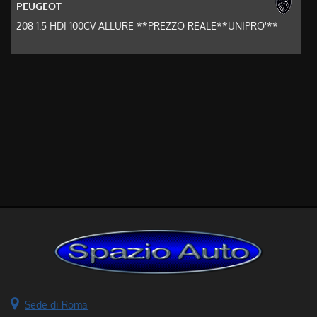
PEUGEOT
208 1.5 HDI 100CV ALLURE **PREZZO REALE**UNIPRO'**
Sede di Roma