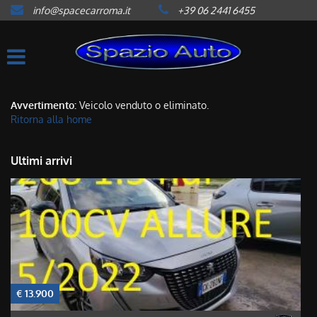
info@spacecarroma.it
+39 06 2441 6455
HOME
LISTA VEICOLI
ACQUISTIAMO USATO
Avvertimento:
Veicolo venduto o eliminato.
Ritorna alla home
ASSISTENZA
Ultimi arrivi
CONTATTI
NEWS
AREA COMMERCIANTI
€ 13.900
€