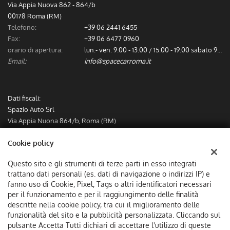
Via Appia Nuova 862 - 864/b
00178 Roma (RM)
Telefono:
+39 06 2441 6455
Fax:
+39 06 6477 0960
orario di apertura:
lun.- ven. 9.00 - 13.00 / 15.00 - 19.00 sabato 9.00 - 13.00
Email:
info@spacecarroma.it
Dati fiscali:
Spazio Auto Srl
Via Appia Nuona 864/b, Roma (RM)
C.F/P.IVA:
IT12782491000
Cookie policy
Registro delle imprese:
RM
Questo sito e gli strumenti di terze parti in esso integrati
trattano dati personali (es. dati di navigazione o indirizzi IP) e
fanno uso di Cookie, Pixel, Tags o altri identificatori necessari
per il funzionamento e per il raggiungimento delle finalità
descritte nella cookie policy, tra cui il miglioramento delle
funzionalità del sito e la pubblicità personalizzata. Cliccando sul
pulsante Accetta Tutti dichiari di accettare l'utilizzo di queste