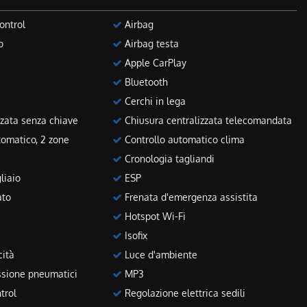
ontrol
Airbag
o
Airbag testa
Apple CarPlay
Bluetooth
Cerchi in lega
zata senza chiave
Chiusura centralizzata telecomandata
tomatico, 2 zone
Controllo automatico clima
Cronologia tagliandi
liaio
ESP
ato
Frenata d'emergenza assistita
Hotspot Wi-Fi
Isofix
cità
Luce d'ambiente
sione pneumatici
MP3
trol
Regolazione elettrica sedili