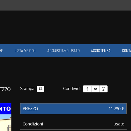
ME
LISTA VEICOLI
ACQUISTIAMO USATO
ASSISTENZA
CONT
Stampa
Condividi
REZZO
PREZZO
14.990 €
Condizioni
usato