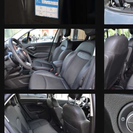
- Volante multifunzione
- Regolazione lombare sedile guidatore
- Cruise control adattivo
- Bracciolo anteriore con portaoggetti integrato
- Vetri privacy
- Interni sportivi in misto pelle con regolazioni elettriche
La vettura in oggetto COMPRENDE nel prezzo di vendita una GARANZI
Motore
Cambio Manuale/Automatico
Turbocompressore
Circuito di Alimentazione
Circuito Elettrico
Circuito di Raffreddamento
Compressore Aria Condizionata
Circuito Frenante
Organi di Guida
Manodopera
- Prendiamo il tuo usato anche da rottamare
- Possibilità di finanziamento in sede anche senza anticipo