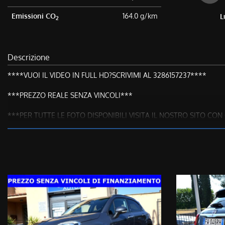
Emissioni CO
164.0 g/km
L
2
Descrizione
****VUOI IL VIDEO IN FULL HD?SCRIVIMI AL 3286157237****
***PREZZO REALE SENZA VINCOLI***
***PER TUTTE LE FOTO DISPONIBILI VISITA IL NOSTRO SITO C
**CONTATTACI ANCHE PER SMS O WHATSAPP AI NUMERI 3286157
CI TENIAMO A PRECISARE CHE:
Tutte le nostre vetture hanno la CRONOLOGIA DEI TAGLIANDI ef
Il prezzo di acquisto NON E’ VINCOLATO all’apertura di un finanziam
TUTTE LE NOSTRE VETTURE SONO A DISPOSIZIONE PER EFFETTU
Modello & Allestimento: