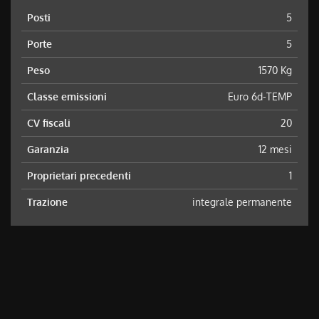
Posti
5
Porte
5
Peso
1570 Kg
Classe emissioni
Euro 6d-TEMP
CV fiscali
20
Garanzia
12 mesi
Proprietari precedenti
1
Trazione
integrale permanente