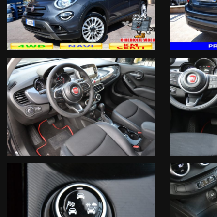
- 500X Cross
- Anno 4/2019
- Km 79000
- Ufficiale Fiat Italia (No Import)
- Vettura regolarmente tagliandata
Motorizzazione & Trasmissione:
- 2.0 mjt 150cv EURO6D Temp
- Trazione integrale
- Cambio automatico DCT
Sicurezza:
- 6Airbag
- Sistema antibloccaggio ABS
- Controllo dinamico della trazione
- Tecnologia DNA Fiat
- Specchietti retrovisori esterni ripiegabili elettricamente
- Immobilizzatore elettronico
- Montaggio seggiolino bambini ISOFIX
- Sensore pressione pneumatici
- Sensori di parcheggio anteriori e posteriori con retrocamera
- Fendinebbia
- Sistema lettura cartelli stradali