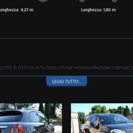
unghezza: 4,27 m
Larghezza: 1,80 m
ON OLTRE 15 FOTO IN ALTA RISOLUZIONE:**WWW.SPAZIOAUTOROMA.I
237 OPPURE 3286228637**
LEGGI TUTTO...
fettuati, quindi CHILOMETRAGGIO CERTO E CERTIFICATO
ento o assicurazioni varie.
ARE QUALSIASI CONTROLLO E STATO D'USO IN CASA MADRE