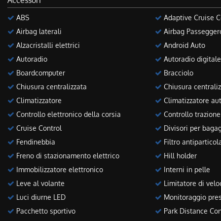
Accessori
ABS
Adaptive Cruise C
Airbag laterali
Airbag Passegger
Alzacristalli elettrici
Android Auto
Autoradio
Autoradio digitale
Boardcomputer
Bracciolo
Chiusura centralizzata
Chiusura centraliz
Climatizzatore
Climatizzatore au
Controllo elettronico della corsia
Controllo trazione
Cruise Control
Divisori per bagag
Fendinebbia
Filtro antiparticol
Freno di stazionamento elettrico
Hill holder
Immobilizzatore elettronico
Interni in pelle
Leve al volante
Limitatore di velo
Luci diurne LED
Monitoraggio pres
Pacchetto sportivo
Park Distance Con