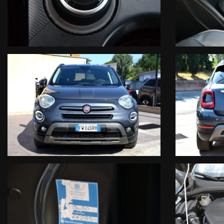
- Sistema anticollisione
- Sistema mantenimento carreggiata
- Sistema rilevamento stanchezza conducente
Audio & Comunicazione:
- Radio CD Mp3 Dab con display integrato touch screen
- Navigatore satellitare cartografico 3D
- Sistema AppleCarPlay
- Sistema Android&Auto
- Vivavoce Bluetooth
- Streaming audio Bluetooth
- USB & ingresso sd card
- Computer di bordo
- Comandi vocali
Comfort:
- Climatizzatore automatico Bi Zona
- Sedili regolabili in altezza
- Volante regolabile
- Servosterzo
- Chiusura centralizzata
- Alzacristalli elettrici