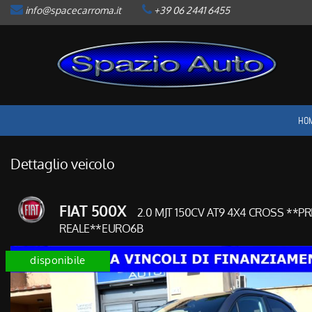
info@spacecarroma.it
+39 06 2441 6455
HOME
LISTA VEICOLI
ACQUISTIAMO USATO
HO
ASSISTENZA
Dettaglio veicolo
CONTATTI
FIAT 500X
2.0 MJT 150CV AT9 4X4 CROSS **P
NEWS
REALE**EURO6B
disponibile
AREA COMMERCIANTI