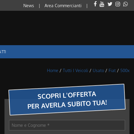
News
Area Commercianti
ATTI
Home
/
Tutti I Veicoli
/
Usato
/
Fiat
/
500x
SCOPRI L'OFFERTA
PER AVERLA SUBITO TUA!