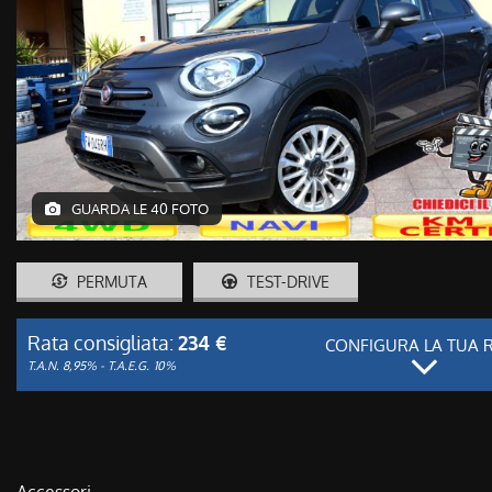
GUARDA LE 40 FOTO
PERMUTA
TEST-DRIVE
Rata consigliata:
234 €
CONFIGURA LA TUA 
T.A.N. 8,95% - T.A.E.G.
10%