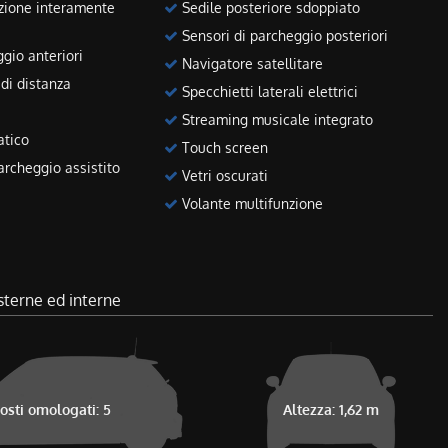
zione interamente
Sedile posteriore sdoppiato
Sensori di parcheggio posteriori
gio anteriori
Navigatore satellitare
di distanza
Specchietti laterali elettrici
Streaming musicale integrato
atico
Touch screen
rcheggio assistito
Vetri oscurati
Volante multifunzione
sterne ed interne
osti omologati: 5
Altezza: 1,62 m