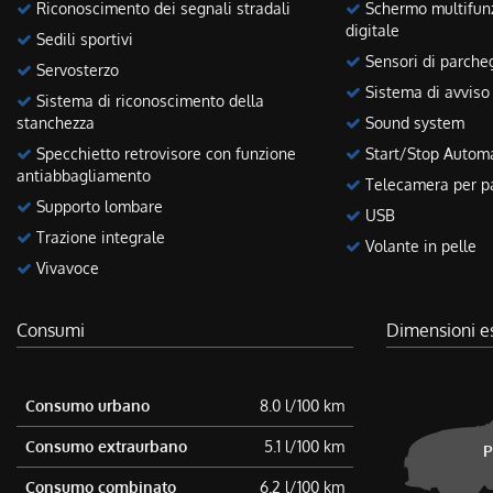
Riconoscimento dei segnali stradali
Schermo multifun
digitale
Sedili sportivi
Sensori di parcheg
Servosterzo
Sistema di avviso 
Sistema di riconoscimento della
stanchezza
Sound system
Specchietto retrovisore con funzione
Start/Stop Autom
antiabbagliamento
Telecamera per pa
Supporto lombare
USB
Trazione integrale
Volante in pelle
Vivavoce
Consumi
Dimensioni e
Consumo urbano
8.0 l/100 km
Consumo extraurbano
5.1 l/100 km
P
Consumo combinato
6.2 l/100 km