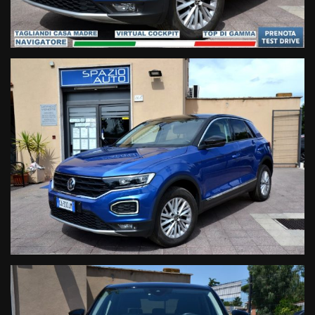
rilevamento stanchezza conducenteAudio & Comunicazione:-
Radio CD Mp3 Dab con display integrato touch screen-
Navigatore satellitare cartografico 3D- Sistema AppleCarPlay-
Sistema Android&Auto- Vivavoce Bluetooth- Streaming audio
Bluetooth- USB & ingresso sd card- Computer di bordo- Comandi
vocaliComfort:- Climatizzatore automatico Bi Zona- Sedili
regolabili in altezza- Volante regolabile- Volante multifunzione-
Regolazione lombare sedile guidatore- Cruise control adattivo-
Bracciolo anteriore con portaoggetti integrato- Vetri privacy-
Interni sportivi in misto pelleLa vettura in oggetto COMPRENDE
nel prezzo di vendita una GARANZIA di 12 MESI, con
chilometraggio illimitato sulle seguenti
componentistiche:MotoreCambio
Manuale/AutomaticoTurbocompressoreCircuito di
AlimentazioneCircuito ElettricoCircuito di
RaffreddamentoCompressore Aria CondizionataCircuito
FrenanteOrgani di GuidaManodoperaLe informazioni qui
contenute non costituiscono base contrattuale, sono puramente
indicative e non vincolano in alcun modo l'inserzionista. Vista la
quantità di annunci e dettagli inseriti, invitiamo la clientela
interessata all'acquisto a verificare la correttezza dei dati e degli
optional inseriti direttamente con il personale vendite.