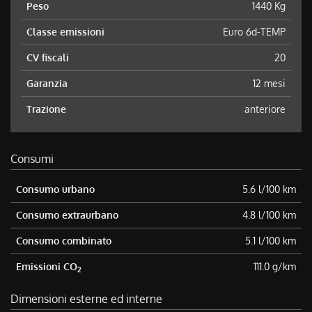
Peso
1440 Kg
Classe emissioni
Euro 6d-TEMP
CV fiscali
20
Garanzia
12 mesi
Trazione
anteriore
Consumi
Consumo urbano
5.6 l/100 km
Consumo extraurbano
4.8 l/100 km
Consumo combinato
5.1 l/100 km
Emissioni CO
111.0 g/km
2
Dimensioni esterne ed interne