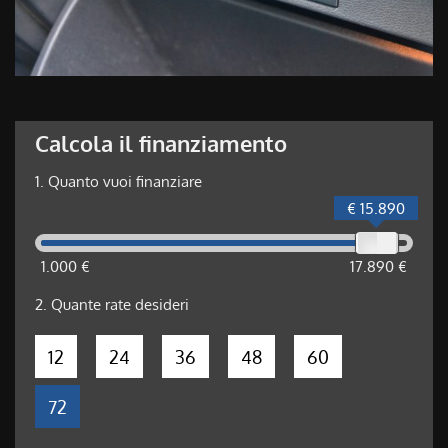
Calcola il finanziamento
1.
Quanto vuoi finanziare
€ 15.890
1.000 €
17.890 €
2.
Quante rate desideri
12
24
36
48
60
72