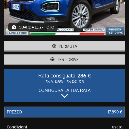
GUARDA LE 27 FOTO
PERMUTA
TEST-DRIVE
Rata consigliata:
286 €
T.A.N. 8,95% - T.A.E.G.
10%
CONFIGURA LA TUA RATA
PREZZO
17.890 €
Condizioni
usato