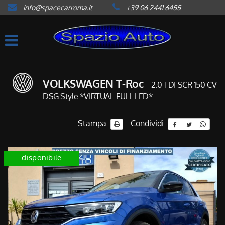
info@spacecarroma.it
+39 06 2441 6455
HOME
LISTA VEICOLI
ACQUISTIAMO USATO
VOLKSWAGEN T-Roc
2.0 TDI SCR 150 CV
DSG Style *VIRTUAL-FULL LED*
ASSISTENZA
Stampa
Condividi
CONTATTI
disponibile
NEWS
AREA COMMERCIANTI