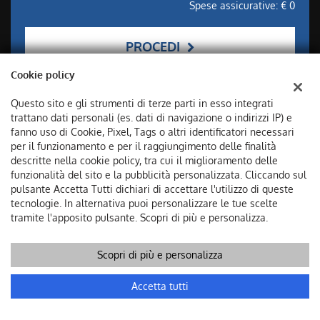
Spese assicurative: €
0
PROCEDI
Cookie policy
Contattaci
Messaggio pubblicitario con finalità promozionale. I valori in
Questo sito e gli strumenti di terze parti in esso integrati
tabella sono indicativi e IVA inclusa. La rata finanziaria è
trattano dati personali (es. dati di navigazione o indirizzi IP) e
comprensiva di spese RID. Offerta valida per il mese in corso.
fanno uso di Cookie, Pixel, Tags o altri identificatori necessari
per il funzionamento e per il raggiungimento delle finalità
Salvo approvazione dell'istituto di credito erogante. Al fine di
descritte nella cookie policy, tra cui il miglioramento delle
gestire le tue spese in modo responsabile e di conoscere
funzionalità del sito e la pubblicità personalizzata. Cliccando sul
eventuali altre offerte disponibili, l'Istituto di Credito erogante ti
pulsante Accetta Tutti dichiari di accettare l'utilizzo di queste
ricorda, prima di sottoscrivere il contratto, di prendere visione di
tecnologie. In alternativa puoi personalizzare le tue scelte
tutte le condizioni economiche e contrattuali, facendo
tramite l'apposito pulsante. Scopri di più e personalizza.
riferimento alle Informazioni Europee di Base sul Credito ai
Consumatori presso il punto vendita. Salvo approvazione
Scopri di più e personalizza
dell'Instituto di Credito erogante.
Accetta tutti
CONTATTACI