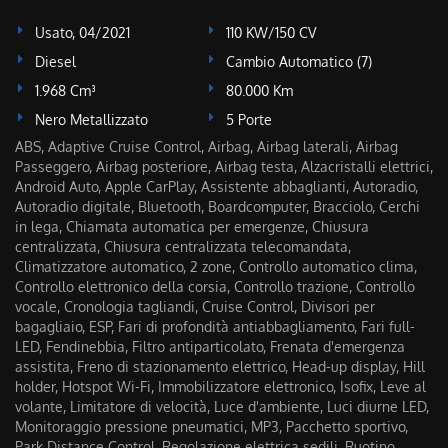
Usato, 04/2021
110 KW/150 CV
Diesel
Cambio Automatico (7)
1.968 Cm³
80.000 Km
Nero Metallizzato
5 Porte
ABS, Adaptive Cruise Control, Airbag, Airbag laterali, Airbag
Passeggero, Airbag posteriore, Airbag testa, Alzacristalli elettrici,
Android Auto, Apple CarPlay, Assistente abbaglianti, Autoradio,
Autoradio digitale, Bluetooth, Boardcomputer, Bracciolo, Cerchi
in lega, Chiamata automatica per emergenze, Chiusura
centralizzata, Chiusura centralizzata telecomandata,
Climatizzatore automatico, 2 zone, Controllo automatico clima,
Controllo elettronico della corsia, Controllo trazione, Controllo
vocale, Cronologia tagliandi, Cruise Control, Divisori per
bagagliaio, ESP, Fari di profondità antiabbagliamento, Fari full-
LED, Fendinebbia, Filtro antiparticolato, Frenata d'emergenza
assistita, Freno di stazionamento elettrico, Head-up display, Hill
holder, Hotspot Wi-Fi, Immobilizzatore elettronico, Isofix, Leve al
volante, Limitatore di velocità, Luce d'ambiente, Luci diurne LED,
Monitoraggio pressione pneumatici, MP3, Pacchetto sportivo,
Park Distance Control, Regolazione elettrica sedili, Ruotino,