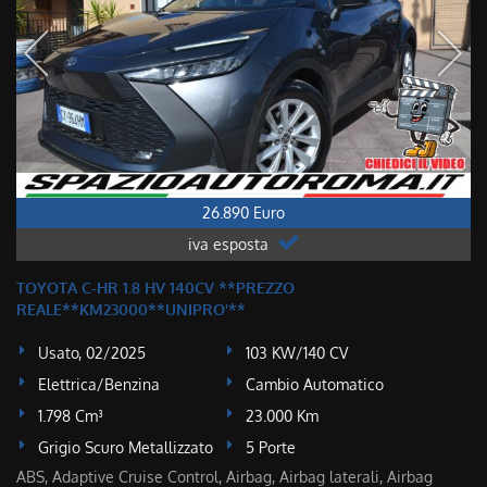
26.890 Euro
iva esposta
TOYOTA C-HR 1.8 HV 140CV **PREZZO
REALE**KM23000**UNIPRO'**
Usato, 02/2025
103 KW/140 CV
Elettrica/Benzina
Cambio Automatico
1.798 Cm³
23.000 Km
Grigio Scuro Metallizzato
5 Porte
ABS, Adaptive Cruise Control, Airbag, Airbag laterali, Airbag