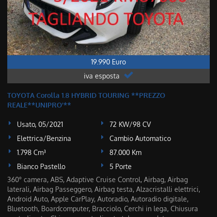
19.990 Euro
iva esposta
TOYOTA Corolla 1.8 HYBRID TOURING **PREZZO
REALE**UNIPRO'**
Usato, 05/2021
72 KW/98 CV
Elettrica/Benzina
Cambio Automatico
1.798 Cm³
87.000 Km
Bianco Pastello
5 Porte
360° camera, ABS, Adaptive Cruise Control, Airbag, Airbag
laterali, Airbag Passeggero, Airbag testa, Alzacristalli elettrici,
Android Auto, Apple CarPlay, Autoradio, Autoradio digitale,
Bluetooth, Boardcomputer, Bracciolo, Cerchi in lega, Chiusura