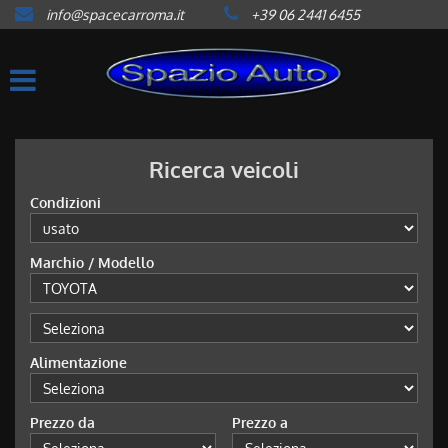
info@spacecarroma.it
+39 06 2441 6455
HOME
LISTA VEICOLI
ACQUISTIAMO USATO
Ricerca veicoli
Condizioni
ASSISTENZA
Marchio / Modello
CONTATTI
NEWS
Alimentazione
AREA COMMERCIANTI
Prezzo da
Prezzo a