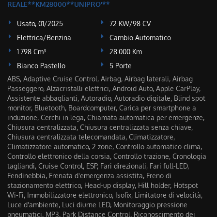
REALE**KM28000**UNIPRO'**
Usato, 01/2025
72 KW/98 CV
Elettrica/Benzina
Cambio Automatico
1.798 Cm³
28.000 Km
Bianco Pastello
5 Porte
ABS, Adaptive Cruise Control, Airbag, Airbag laterali, Airbag
Passeggero, Alzacristalli elettrici, Android Auto, Apple CarPlay,
Assistente abbaglianti, Autoradio, Autoradio digitale, Blind spot
monitor, Bluetooth, Boardcomputer, Carica per smartphone a
induzione, Cerchi in lega, Chiamata automatica per emergenze,
Chiusura centralizzata, Chiusura centralizzata senza chiave,
Chiusura centralizzata telecomandata, Climatizzatore,
Climatizzatore automatico, 2 zone, Controllo automatico clima,
Controllo elettronico della corsia, Controllo trazione, Cronologia
tagliandi, Cruise Control, ESP, Fari direzionali, Fari full-LED,
Fendinebbia, Frenata d'emergenza assistita, Freno di
stazionamento elettrico, Head-up display, Hill holder, Hotspot
Wi-Fi, Immobilizzatore elettronico, Isofix, Limitatore di velocità,
Luce d'ambiente, Luci diurne LED, Monitoraggio pressione
pneumatici, MP3, Park Distance Control, Riconoscimento dei