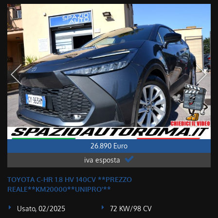
26.890 Euro
iva esposta
TOYOTA C-HR 1.8 HV 140CV **PREZZO
REALE**KM20000**UNIPRO'**
Usato, 02/2025
72 KW/98 CV