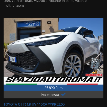
USB, Vetri oscurati, Vivavoce, Volante in pelle, Volante
multifunzione
25.890 Euro
iva esposta
TOYOTA C-HR 1.8 HV 140CV **PREZZO