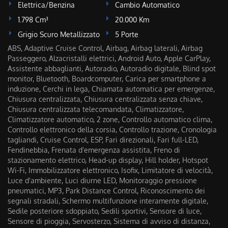
Elettrica/Benzina
Cambio Automatico
1.798 Cm³
20.000 Km
Grigio Scuro Metallizzato
5 Porte
ABS, Adaptive Cruise Control, Airbag, Airbag laterali, Airbag
Passeggero, Alzacristalli elettrici, Android Auto, Apple CarPlay,
Assistente abbaglianti, Autoradio, Autoradio digitale, Blind spot
monitor, Bluetooth, Boardcomputer, Carica per smartphone a
induzione, Cerchi in lega, Chiamata automatica per emergenze,
Chiusura centralizzata, Chiusura centralizzata senza chiave,
Chiusura centralizzata telecomandata, Climatizzatore,
Climatizzatore automatico, 2 zone, Controllo automatico clima,
Controllo elettronico della corsia, Controllo trazione, Cronologia
tagliandi, Cruise Control, ESP, Fari direzionali, Fari full-LED,
Fendinebbia, Frenata d'emergenza assistita, Freno di
stazionamento elettrico, Head-up display, Hill holder, Hotspot
Wi-Fi, Immobilizzatore elettronico, Isofix, Limitatore di velocità,
Luce d'ambiente, Luci diurne LED, Monitoraggio pressione
pneumatici, MP3, Park Distance Control, Riconoscimento dei
segnali stradali, Schermo multifunzione interamente digitale,
Sedile posteriore sdoppiato, Sedili sportivi, Sensore di luce,
Sensore di pioggia, Servosterzo, Sistema di avviso di distanza,