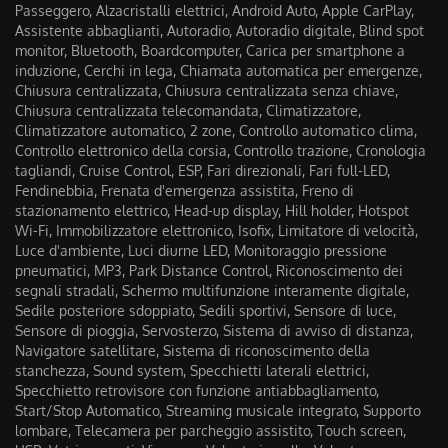
Passeggero, Alzacristalli elettrici, Android Auto, Apple CarPlay,
Assistente abbaglianti, Autoradio, Autoradio digitale, Blind spot
monitor, Bluetooth, Boardcomputer, Carica per smartphone a
induzione, Cerchi in lega, Chiamata automatica per emergenze,
Chiusura centralizzata, Chiusura centralizzata senza chiave,
Chiusura centralizzata telecomandata, Climatizzatore,
Climatizzatore automatico, 2 zone, Controllo automatico clima,
Controllo elettronico della corsia, Controllo trazione, Cronologia
tagliandi, Cruise Control, ESP, Fari direzionali, Fari full-LED,
Fendinebbia, Frenata d'emergenza assistita, Freno di
stazionamento elettrico, Head-up display, Hill holder, Hotspot
Wi-Fi, Immobilizzatore elettronico, Isofix, Limitatore di velocità,
Luce d'ambiente, Luci diurne LED, Monitoraggio pressione
pneumatici, MP3, Park Distance Control, Riconoscimento dei
segnali stradali, Schermo multifunzione interamente digitale,
Sedile posteriore sdoppiato, Sedili sportivi, Sensore di luce,
Sensore di pioggia, Servosterzo, Sistema di avviso di distanza,
Navigatore satellitare, Sistema di riconoscimento della
stanchezza, Sound system, Specchietti laterali elettrici,
Specchietto retrovisore con funzione antiabbagliamento,
Start/Stop Automatico, Streaming musicale integrato, Supporto
lombare, Telecamera per parcheggio assistito, Touch screen,