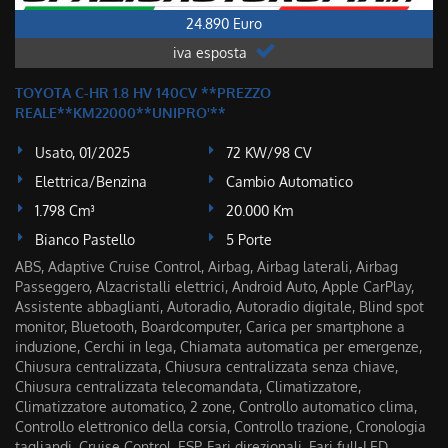
24.890 Euro
iva esposta
TOYOTA C-HR 1.8 HV 140CV **PREZZO
REALE**KM22000**UNIPRO'**
Usato, 01/2025
72 KW/98 CV
Elettrica/Benzina
Cambio Automatico
1.798 Cm³
20.000 Km
Bianco Pastello
5 Porte
ABS, Adaptive Cruise Control, Airbag, Airbag laterali, Airbag
Passeggero, Alzacristalli elettrici, Android Auto, Apple CarPlay,
Assistente abbaglianti, Autoradio, Autoradio digitale, Blind spot
monitor, Bluetooth, Boardcomputer, Carica per smartphone a
induzione, Cerchi in lega, Chiamata automatica per emergenze,
Chiusura centralizzata, Chiusura centralizzata senza chiave,
Chiusura centralizzata telecomandata, Climatizzatore,
Climatizzatore automatico, 2 zone, Controllo automatico clima,
Controllo elettronico della corsia, Controllo trazione, Cronologia
tagliandi, Cruise Control, ESP, Fari direzionali, Fari full-LED,