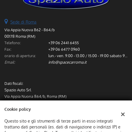
Sede di Roma
Via Appia Nuova 862 - 864/b
00178 Roma (RM)
Telefono:
+39 06 2441 6455
Fax:
+39 06 6477 0960
orario di apertura:
lun.- ven. 9.00 - 13.00 / 15.00 - 19.00 sabato 9.00 - 13.00
Email:
info@spacecarroma.it
Dati fiscali:
Spazio Auto Srl
Via Appia Nuona 864/b, Roma (RM)
C.F/P.IVA:
IT12782491000
Cookie policy
Registro delle imprese:
RM
Questo sito e gli strumenti di terze parti in esso integrati
trattano dati personali (es. dati di navigazione o indirizzi IP) e