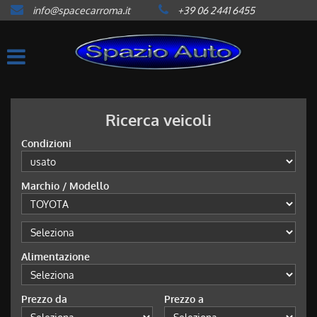
info@spacecarroma.it
+39 06 2441 6455
HOME
LISTA VEICOLI
ACQUISTIAMO USATO
Ricerca veicoli
Condizioni
ASSISTENZA
Marchio / Modello
CONTATTI
NEWS
Alimentazione
AREA COMMERCIANTI
Prezzo da
Prezzo a