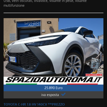
USB, Vetri oscurati, Vivavoce, Volante in pelle, Volante
multifunzione
25.890 Euro
iva esposta
TOYOTA C-HR 1.8 HV 140CV **PREZZO