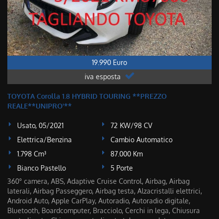
19.990 Euro
iva esposta
TOYOTA Corolla 1.8 HYBRID TOURING **PREZZO
REALE**UNIPRO'**
Usato, 05/2021
72 KW/98 CV
Elettrica/Benzina
Cambio Automatico
1.798 Cm³
87.000 Km
Bianco Pastello
5 Porte
360° camera, ABS, Adaptive Cruise Control, Airbag, Airbag
laterali, Airbag Passeggero, Airbag testa, Alzacristalli elettrici,
Android Auto, Apple CarPlay, Autoradio, Autoradio digitale,
Bluetooth, Boardcomputer, Bracciolo, Cerchi in lega, Chiusura