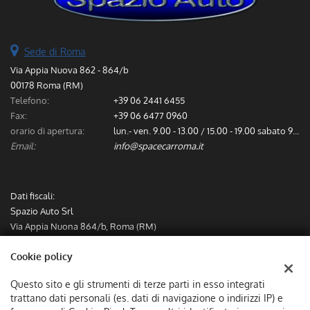
Sede di Roma
Via Appia Nuova 862 - 864/b
00178 Roma (RM)
Telefono:
+39 06 2441 6455
Fax:
+39 06 6477 0960
orario di apertura:
lun.- ven. 9.00 - 13.00 / 15.00 - 19.00 sabato 9.00 - 13.00
Email:
info@spacecarroma.it
Dati fiscali:
Spazio Auto Srl
Via Appia Nuona 864/b, Roma (RM)
C.F/P.IVA:
IT12782491000
Cookie policy
Registro delle imprese:
RM
Questo sito e gli strumenti di terze parti in esso integrati
trattano dati personali (es. dati di navigazione o indirizzi IP) e