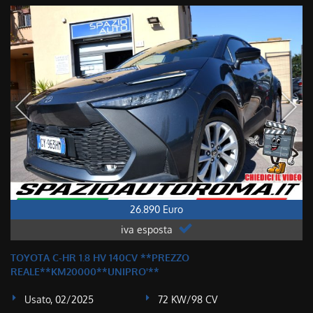
26.890 Euro
iva esposta
TOYOTA C-HR 1.8 HV 140CV **PREZZO
REALE**KM20000**UNIPRO'**
Usato, 02/2025
72 KW/98 CV