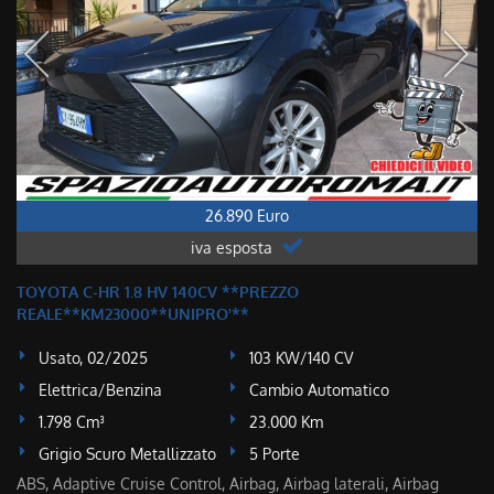
26.890 Euro
iva esposta
TOYOTA C-HR 1.8 HV 140CV **PREZZO
REALE**KM23000**UNIPRO'**
Usato, 02/2025
103 KW/140 CV
Elettrica/Benzina
Cambio Automatico
1.798 Cm³
23.000 Km
Grigio Scuro Metallizzato
5 Porte
ABS, Adaptive Cruise Control, Airbag, Airbag laterali, Airbag