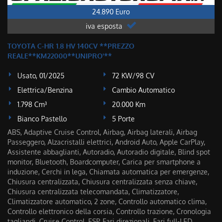
24.890 Euro
iva esposta
TOYOTA C-HR 1.8 HV 140CV **PREZZO
REALE**KM22000**UNIPRO'**
Usato, 01/2025
72 KW/98 CV
Elettrica/Benzina
Cambio Automatico
1.798 Cm³
20.000 Km
Bianco Pastello
5 Porte
ABS, Adaptive Cruise Control, Airbag, Airbag laterali, Airbag
Passeggero, Alzacristalli elettrici, Android Auto, Apple CarPlay,
Assistente abbaglianti, Autoradio, Autoradio digitale, Blind spot
monitor, Bluetooth, Boardcomputer, Carica per smartphone a
induzione, Cerchi in lega, Chiamata automatica per emergenze,
Chiusura centralizzata, Chiusura centralizzata senza chiave,
Chiusura centralizzata telecomandata, Climatizzatore,
Climatizzatore automatico, 2 zone, Controllo automatico clima,
Controllo elettronico della corsia, Controllo trazione, Cronologia
tagliandi, Cruise Control, ESP, Fari direzionali, Fari full-LED,