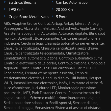
Elettrica/Benzina
Cambio Automatico
1.798 Cm³
20.000 Km
Grigio Scuro Metallizzato
5 Porte
ABS, Adaptive Cruise Control, Airbag, Airbag laterali, Airbag
Passeggero, Alzacristalli elettrici, Android Auto, Apple CarPlay,
Assistente abbaglianti, Autoradio, Autoradio digitale, Blind spot
monitor, Bluetooth, Boardcomputer, Carica per smartphone a
induzione, Cerchi in lega, Chiamata automatica per emergenze,
Chiusura centralizzata, Chiusura centralizzata senza chiave,
Chiusura centralizzata telecomandata, Climatizzatore,
Climatizzatore automatico, 2 zone, Controllo automatico clima,
Controllo elettronico della corsia, Controllo trazione, Cronologia
tagliandi, Cruise Control, ESP, Fari direzionali, Fari full-LED,
Fendinebbia, Frenata d'emergenza assistita, Freno di
stazionamento elettrico, Head-up display, Hill holder, Hotspot
Wi-Fi, Immobilizzatore elettronico, Isofix, Limitatore di velocità,
Luce d'ambiente, Luci diurne LED, Monitoraggio pressione
pneumatici, MP3, Park Distance Control, Riconoscimento dei
segnali stradali, Schermo multifunzione interamente digitale,
Sedile posteriore sdoppiato, Sedili sportivi, Sensore di luce,
Sensore di pioggia, Servosterzo, Sistema di avviso di distanza,