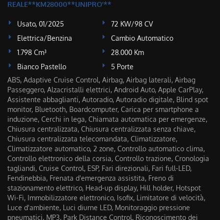
REALE**KM28000**UNIPRO'**
Usato, 01/2025
72 KW/98 CV
Elettrica/Benzina
Cambio Automatico
1.798 Cm³
28.000 Km
Bianco Pastello
5 Porte
ABS, Adaptive Cruise Control, Airbag, Airbag laterali, Airbag
Passeggero, Alzacristalli elettrici, Android Auto, Apple CarPlay,
Assistente abbaglianti, Autoradio, Autoradio digitale, Blind spot
monitor, Bluetooth, Boardcomputer, Carica per smartphone a
induzione, Cerchi in lega, Chiamata automatica per emergenze,
Chiusura centralizzata, Chiusura centralizzata senza chiave,
Chiusura centralizzata telecomandata, Climatizzatore,
Climatizzatore automatico, 2 zone, Controllo automatico clima,
Controllo elettronico della corsia, Controllo trazione, Cronologia
tagliandi, Cruise Control, ESP, Fari direzionali, Fari full-LED,
Fendinebbia, Frenata d'emergenza assistita, Freno di
stazionamento elettrico, Head-up display, Hill holder, Hotspot
Wi-Fi, Immobilizzatore elettronico, Isofix, Limitatore di velocità,
Luce d'ambiente, Luci diurne LED, Monitoraggio pressione
pneumatici, MP3, Park Distance Control, Riconoscimento dei