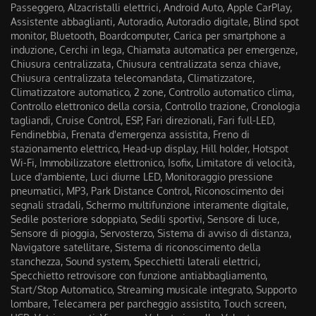
Passeggero, Alzacristalli elettrici, Android Auto, Apple CarPlay,
Assistente abbaglianti, Autoradio, Autoradio digitale, Blind spot
monitor, Bluetooth, Boardcomputer, Carica per smartphone a
induzione, Cerchi in lega, Chiamata automatica per emergenze,
Chiusura centralizzata, Chiusura centralizzata senza chiave,
Chiusura centralizzata telecomandata, Climatizzatore,
Climatizzatore automatico, 2 zone, Controllo automatico clima,
Controllo elettronico della corsia, Controllo trazione, Cronologia
tagliandi, Cruise Control, ESP, Fari direzionali, Fari full-LED,
Fendinebbia, Frenata d'emergenza assistita, Freno di
stazionamento elettrico, Head-up display, Hill holder, Hotspot
Wi-Fi, Immobilizzatore elettronico, Isofix, Limitatore di velocità,
Luce d'ambiente, Luci diurne LED, Monitoraggio pressione
pneumatici, MP3, Park Distance Control, Riconoscimento dei
segnali stradali, Schermo multifunzione interamente digitale,
Sedile posteriore sdoppiato, Sedili sportivi, Sensore di luce,
Sensore di pioggia, Servosterzo, Sistema di avviso di distanza,
Navigatore satellitare, Sistema di riconoscimento della
stanchezza, Sound system, Specchietti laterali elettrici,
Specchietto retrovisore con funzione antiabbagliamento,
Start/Stop Automatico, Streaming musicale integrato, Supporto
lombare, Telecamera per parcheggio assistito, Touch screen,