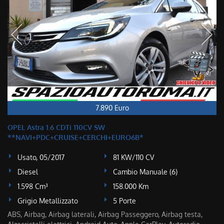
7.890 Euro
OPEL Astra 1.6 CDTi 110CV SW
**NAVI+PDC+CRUISE+CERCHI+EURO6B*
Usato, 05/2017
81 KW/110 CV
Diesel
Cambio Manuale (6)
1.598 Cm³
158.000 Km
Grigio Metallizzato
5 Porte
ABS, Airbag, Airbag laterali, Airbag Passeggero, Airbag testa,