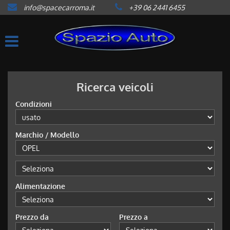
info@spacecarroma.it
+39 06 2441 6455
HOME
LISTA VEICOLI
ACQUISTIAMO USATO
Ricerca veicoli
Condizioni
ASSISTENZA
Marchio / Modello
CONTATTI
NEWS
Alimentazione
AREA COMMERCIANTI
Prezzo da
Prezzo a