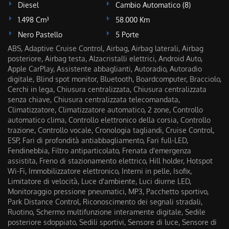
Diesel
Cambio Automatico (8)
1.498 Cm³
58.000 Km
Nero Pastello
5 Porte
ABS, Adaptive Cruise Control, Airbag, Airbag laterali, Airbag
posteriore, Airbag testa, Alzacristalli elettrici, Android Auto,
Apple CarPlay, Assistente abbaglianti, Autoradio, Autoradio
digitale, Blind spot monitor, Bluetooth, Boardcomputer, Bracciolo,
Cerchi in lega, Chiusura centralizzata, Chiusura centralizzata
senza chiave, Chiusura centralizzata telecomandata,
Climatizzatore, Climatizzatore automatico, 2 zone, Controllo
automatico clima, Controllo elettronico della corsia, Controllo
trazione, Controllo vocale, Cronologia tagliandi, Cruise Control,
ESP, Fari di profondità antiabbagliamento, Fari full-LED,
Fendinebbia, Filtro antiparticolato, Frenata d'emergenza
assistita, Freno di stazionamento elettrico, Hill holder, Hotspot
Wi-Fi, Immobilizzatore elettronico, Interni in pelle, Isofix,
Limitatore di velocità, Luce d'ambiente, Luci diurne LED,
Monitoraggio pressione pneumatici, MP3, Pacchetto sportivo,
Park Distance Control, Riconoscimento dei segnali stradali,
Ruotino, Schermo multifunzione interamente digitale, Sedile
posteriore sdoppiato, Sedili sportivi, Sensore di luce, Sensore di