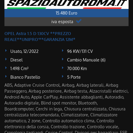
15.480 Euro
iva esposta
OPEL Astra 1.5 D 130CV **PREZZO
REALE**UNIPRO'**GARANZIA 12M*
Usato, 12/2022
96 KW/131 CV
Diesel
Cambio Manuale (6)
1.498 Cm³
70.000 Km
Bianco Pastello
5 Porte
ABS, Adaptive Cruise Control, Airbag, Airbag laterali, Airbag
Passeggero, Airbag posteriore, Airbag testa, Alzacristalli elettrici,
Android Auto, Apple CarPlay, Assistente abbaglianti, Autoradio,
Autoradio digitale, Blind spot monitor, Bluetooth,
Boardcomputer, Cerchi in lega, Chiusura centralizzata, Chiusura
centralizzata telecomandata, Climatizzatore, Climatizzatore
automatico, 2 zone, Controllo automatico clima, Controllo
elettronico della corsia, Controllo trazione, Controllo vocale,
Cronologia tagliandi, Cruise Control, Divisori per bagagliaio, ESP,