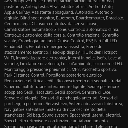
ABS, Adaptive Cruise Control, Airbag, Airbag laterali, Airbag
posteriore, Airbag testa, Alzacristalli elettrici, Android Auto,
Apple CarPlay, Assistente abbaglianti, Autoradio, Autoradio
digitale, Blind spot monitor, Bluetooth, Boardcomputer, Bracciolo,
Cerchi in lega, Chiusura centralizzata senza chiave,
Climatizzatore automatico, 2 zone, Controllo automatico clima,
Controllo elettronico della corsia, Controllo trazione, Controllo
vocale, Cronologia tagliandi, Cruise Control, ESP, Fari full-LED,
Fendinebbia, Frenata d'emergenza assistita, Freno di
stazionamento elettrico, Head-up display, Hill holder, Hotspot
Wi-Fi, Immobilizzatore elettronico, Interni in pelle, Isofix, Leve al
volante, Limitatore di velocità, Luce d'ambiente, Luci diurne LED,
Monitoraggio pressione pneumatici, MP3, Pacchetto sportivo,
Park Distance Control, Portellone posteriore elettrico,
Regolazione elettrica sedili, Riconoscimento dei segnali stradali,
Schermo multifunzione interamente digitale, Sedile posteriore
sdoppiato, Sedili riscaldati, Sedili sportivi, Sensore di luce,
Sensore di pioggia, Sensori di parcheggio anteriori, Sensori di
parcheggio posteriori, Servosterzo, Sistema di avviso di distanza,
Navigatore satellitare, Sistema di riconoscimento della
stanchezza, Ski bag, Sound system, Specchietti laterali elettrici,
Specchietto retrovisore con funzione antiabbagliamento,
Streaming musicale integrato, Supporto lombare, Telecamera