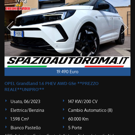
19.490 Euro
OPEL Grandland 1.6 PHEV AWD GSe **PREZZO
REALE**UNIPRO'**
Usato, 06/2023
147 KW/200 CV
Elettrica/Benzina
Cambio Automatico (8)
1.598 Cm³
60.000 Km
Bianco Pastello
5 Porte