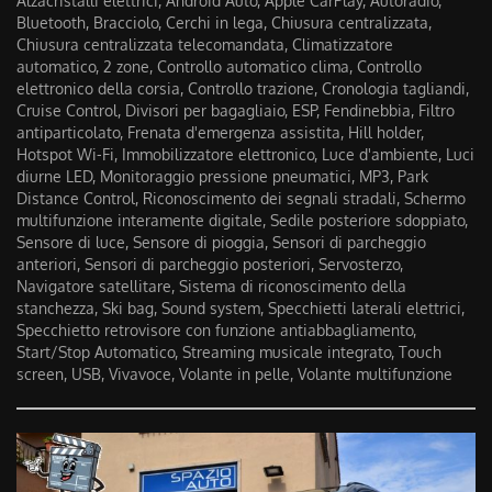
Alzacristalli elettrici, Android Auto, Apple CarPlay, Autoradio,
Bluetooth, Bracciolo, Cerchi in lega, Chiusura centralizzata,
Chiusura centralizzata telecomandata, Climatizzatore
automatico, 2 zone, Controllo automatico clima, Controllo
elettronico della corsia, Controllo trazione, Cronologia tagliandi,
Cruise Control, Divisori per bagagliaio, ESP, Fendinebbia, Filtro
antiparticolato, Frenata d'emergenza assistita, Hill holder,
Hotspot Wi-Fi, Immobilizzatore elettronico, Luce d'ambiente, Luci
diurne LED, Monitoraggio pressione pneumatici, MP3, Park
Distance Control, Riconoscimento dei segnali stradali, Schermo
multifunzione interamente digitale, Sedile posteriore sdoppiato,
Sensore di luce, Sensore di pioggia, Sensori di parcheggio
anteriori, Sensori di parcheggio posteriori, Servosterzo,
Navigatore satellitare, Sistema di riconoscimento della
stanchezza, Ski bag, Sound system, Specchietti laterali elettrici,
Specchietto retrovisore con funzione antiabbagliamento,
Start/Stop Automatico, Streaming musicale integrato, Touch
screen, USB, Vivavoce, Volante in pelle, Volante multifunzione