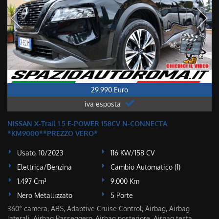
29.990 Euro
iva esposta
NISSAN X-Trail 1.5 E-POWER 158CV N-CONNECTA
*KM9000**PREZZO VERO*
Usato, 10/2023
116 KW/158 CV
Elettrica/Benzina
Cambio Automatico (1)
1.497 Cm³
9.000 Km
Nero Metallizzato
5 Porte
360° camera, ABS, Adaptive Cruise Control, Airbag, Airbag
laterali, Airbag Passeggero, Airbag posteriore, Airbag testa,