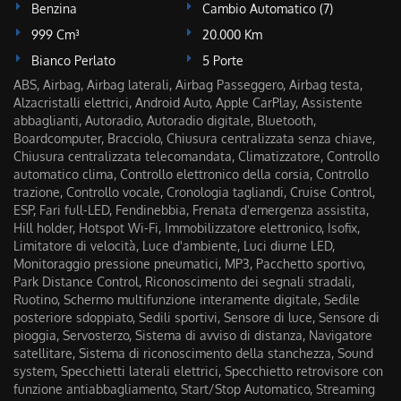
Benzina
Cambio Automatico (7)
999 Cm³
20.000 Km
Bianco Perlato
5 Porte
ABS, Airbag, Airbag laterali, Airbag Passeggero, Airbag testa,
Alzacristalli elettrici, Android Auto, Apple CarPlay, Assistente
abbaglianti, Autoradio, Autoradio digitale, Bluetooth,
Boardcomputer, Bracciolo, Chiusura centralizzata senza chiave,
Chiusura centralizzata telecomandata, Climatizzatore, Controllo
automatico clima, Controllo elettronico della corsia, Controllo
trazione, Controllo vocale, Cronologia tagliandi, Cruise Control,
ESP, Fari full-LED, Fendinebbia, Frenata d'emergenza assistita,
Hill holder, Hotspot Wi-Fi, Immobilizzatore elettronico, Isofix,
Limitatore di velocità, Luce d'ambiente, Luci diurne LED,
Monitoraggio pressione pneumatici, MP3, Pacchetto sportivo,
Park Distance Control, Riconoscimento dei segnali stradali,
Ruotino, Schermo multifunzione interamente digitale, Sedile
posteriore sdoppiato, Sedili sportivi, Sensore di luce, Sensore di
pioggia, Servosterzo, Sistema di avviso di distanza, Navigatore
satellitare, Sistema di riconoscimento della stanchezza, Sound
system, Specchietti laterali elettrici, Specchietto retrovisore con
funzione antiabbagliamento, Start/Stop Automatico, Streaming