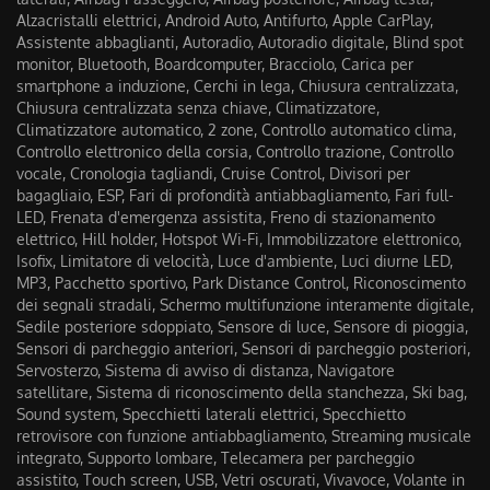
Alzacristalli elettrici, Android Auto, Antifurto, Apple CarPlay,
Assistente abbaglianti, Autoradio, Autoradio digitale, Blind spot
monitor, Bluetooth, Boardcomputer, Bracciolo, Carica per
smartphone a induzione, Cerchi in lega, Chiusura centralizzata,
Chiusura centralizzata senza chiave, Climatizzatore,
Climatizzatore automatico, 2 zone, Controllo automatico clima,
Controllo elettronico della corsia, Controllo trazione, Controllo
vocale, Cronologia tagliandi, Cruise Control, Divisori per
bagagliaio, ESP, Fari di profondità antiabbagliamento, Fari full-
LED, Frenata d'emergenza assistita, Freno di stazionamento
elettrico, Hill holder, Hotspot Wi-Fi, Immobilizzatore elettronico,
Isofix, Limitatore di velocità, Luce d'ambiente, Luci diurne LED,
MP3, Pacchetto sportivo, Park Distance Control, Riconoscimento
dei segnali stradali, Schermo multifunzione interamente digitale,
Sedile posteriore sdoppiato, Sensore di luce, Sensore di pioggia,
Sensori di parcheggio anteriori, Sensori di parcheggio posteriori,
Servosterzo, Sistema di avviso di distanza, Navigatore
satellitare, Sistema di riconoscimento della stanchezza, Ski bag,
Sound system, Specchietti laterali elettrici, Specchietto
retrovisore con funzione antiabbagliamento, Streaming musicale
integrato, Supporto lombare, Telecamera per parcheggio
assistito, Touch screen, USB, Vetri oscurati, Vivavoce, Volante in