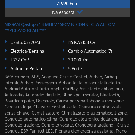
21.990 Euro
iva esposta
NISSAN Qashqai 1.3 MHEV 158CV N-CONNECTA AUTOM.
**PREZZO REALE***
Usato, 03/2023
116 KW/158 CV
Elettrica/Benzina
Cambio Automatico (7)
1.332 Cm³
30.000 Km
Antracite Perlato
5 Porte
360° camera, ABS, Adaptive Cruise Control, Airbag, Airbag
laterali, Airbag Passeggero, Airbag testa, Alzacristalli elettrici,
Android Auto, Antifurto, Apple CarPlay, Assistente abbaglianti,
Autoradio, Autoradio digitale, Blind spot monitor, Bluetooth,
Boardcomputer, Bracciolo, Carica per smartphone a induzione,
Cerchi in lega, Chiusura centralizzata, Chiusura centralizzata
senza chiave, Climatizzatore, Climatizzatore automatico, 2 zone,
Controllo automatico clima, Controllo elettronico della corsia,
Controllo trazione, Controllo vocale, Cronologia tagliandi, Cruise
Control, ESP, Fari full-LED, Frenata d'emergenza assistita, Freno