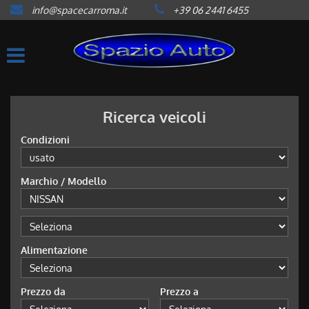
info@spacecarroma.it
+39 06 2441 6455
HOME
LISTA VEICOLI
ACQUISTIAMO USATO
Ricerca veicoli
Condizioni
ASSISTENZA
Marchio / Modello
CONTATTI
NEWS
Alimentazione
AREA COMMERCIANTI
Prezzo da
Prezzo a