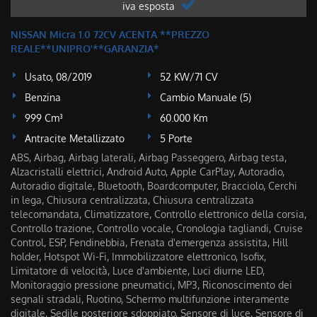
iva esposta
NISSAN Micra 1.0 72CV ACENTA **PREZZO
REALE**UNIPRO'**GARANZIA*
Usato, 08/2019
52 KW/71 CV
Benzina
Cambio Manuale (5)
999 Cm³
60.000 Km
Antracite Metallizzato
5 Porte
ABS, Airbag, Airbag laterali, Airbag Passeggero, Airbag testa,
Alzacristalli elettrici, Android Auto, Apple CarPlay, Autoradio,
Autoradio digitale, Bluetooth, Boardcomputer, Bracciolo, Cerchi
in lega, Chiusura centralizzata, Chiusura centralizzata
telecomandata, Climatizzatore, Controllo elettronico della corsia,
Controllo trazione, Controllo vocale, Cronologia tagliandi, Cruise
Control, ESP, Fendinebbia, Frenata d'emergenza assistita, Hill
holder, Hotspot Wi-Fi, Immobilizzatore elettronico, Isofix,
Limitatore di velocità, Luce d'ambiente, Luci diurne LED,
Monitoraggio pressione pneumatici, MP3, Riconoscimento dei
segnali stradali, Ruotino, Schermo multifunzione interamente
digitale, Sedile posteriore sdoppiato, Sensore di luce, Sensore di