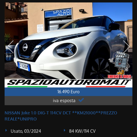
16.490 Euro
iva esposta
NISSAN Juke 1.0 DIG-T 114CV DCT **KM21000**PREZZO
REALE*UNIPRO
Usato, 03/2024
84 KW/114 CV