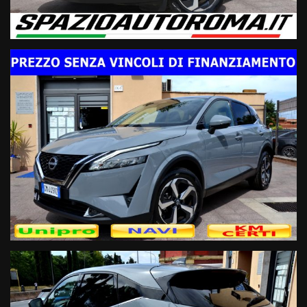
Modello & Allestimento:
- Qasqhai N-Connecta
- Anno 3/2023
- Km 30000
- Ufficiale Nissan Italia (No Import)
- Vettura unico proprietario iva deducibile regolarmente
tagliandata
-Colore grigio ceramica perlato
Motorizzazione & Trasmissione:
- 1.3 mhev 158cv EURO6D Temp
- Trazione anteriore
- Cambio automatico X-Tronic
Sicurezza:
- Tecnologia DNA Nissan
- Fari full led direzionale
- Specchietti retrovisori esterni ripiegabili elettricamente
- Montaggio seggiolino bambini ISOFIX
- Sensore pressione pneumatici
- Sensori di parcheggio anteriori e posteriori
- Sistema telecamere 360'
- Sistema lettura cartelli stradali