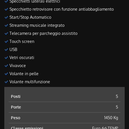
Specchietti laterali elettrici
Specchietto retrovisore con funzione antiabbagliamento
Start/Stop Automatico
Streaming musicale integrato
Telecamera per parcheggio assistito
Touch screen
USB
Vetri oscurati
Vivavoce
Volante in pelle
Volante multifunzione
Posti
5
Porte
5
Peso
1450 Kg
Classe emissioni
Euro 6d-TEMP