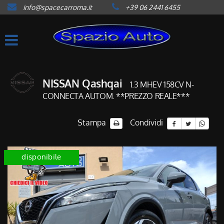
info@spacecarroma.it
+39 06 2441 6455
HOME
LISTA VEICOLI
ACQUISTIAMO USATO
NISSAN Qashqai
1.3 MHEV 158CV N-
CONNECTA AUTOM. **PREZZO REALE***
ASSISTENZA
Stampa
Condividi
CONTATTI
disponibile
NEWS
AREA COMMERCIANTI