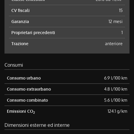
CV fiscali
15
Garanzia
12 mesi
Proprietari precedenti
1
Trazione
anteriore
Consumi
Consumo urbano
6.9 l/100 km
Consumo extraurbano
4.8 l/100 km
Consumo combinato
5.6 l/100 km
Emissioni CO
124.1 g/km
2
Dimensioni esterne ed interne