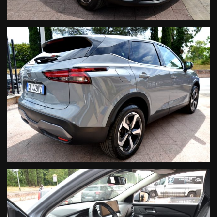
- Cruise control adattivo
- Bracciolo anteriore con portaoggetti integrato
- Vetri privacy
- Sistema ricarica cellulare wireless
- Sistema Keyless&Go
La vettura in oggetto COMPRENDE nel prezzo di vendita una
GARANZIA di 12 MESI, con chilometraggio illimitato sulle
seguenti componentistiche:
Motore
Cambio Manuale/Automatico
Turbocompressore
Circuito di Alimentazione
Circuito Elettrico
Circuito di Raffreddamento
Compressore Aria Condizionata
Circuito Frenante
Organi di Guida
Manodopera
Le informazioni qui contenute non costituiscono base
contrattuale, sono puramente indicative e non vincolano in
alcun modo l'inserzionista. Vista la quantità di annunci e dettagli