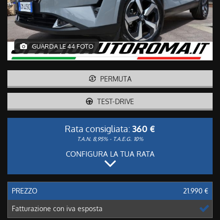
GUARDA LE 44 FOTO
PERMUTA
TEST-DRIVE
Rata consigliata:
360 €
T.A.N. 8,95% - T.A.E.G.
10%
CONFIGURA LA TUA RATA
PREZZO
21.990 €
Fatturazione con iva esposta