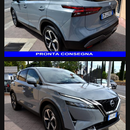
- Sistema anticollisione
- Sistema mantenimento carreggiata
- Sistema rilevamento stanchezza conducente
- Sistema controllo angolo cieco
Audio & Comunicazione:
- Radio CD Mp3 Dab con display integrato touch screen
- Navigatore satellitare cartografico 3D
- Sistema AppleCarPlay
- Sistema Android&Auto
- Vivavoce Bluetooth
- Streaming audio Bluetooth
- USB & ingresso sd card
- Computer di bordo
- Comandi vocali
Comfort:
- Climatizzatore automatico Bi Zona
- Sedili regolabili in altezza
- Volante regolabile
- Volante multifunzione
- Regolazione lombare sedile guidatore