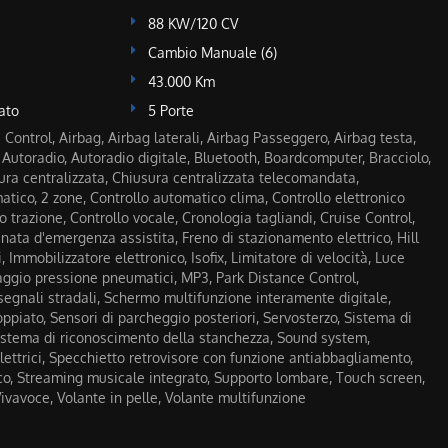
88 KW/120 CV
Cambio Manuale (6)
43.000 Km
ato
5 Porte
Control, Airbag, Airbag laterali, Airbag Passeggero, Airbag testa,
ci, Autoradio, Autoradio digitale, Bluetooth, Boardcomputer, Bracciolo,
sura centralizzata, Chiusura centralizzata telecomandata,
atico, 2 zone, Controllo automatico clima, Controllo elettronico
lo trazione, Controllo vocale, Cronologia tagliandi, Cruise Control,
nata d'emergenza assistita, Freno di stazionamento elettrico, Hill
, Immobilizzatore elettronico, Isofix, Limitatore di velocità, Luce
ggio pressione pneumatici, MP3, Park Distance Control,
egnali stradali, Schermo multifunzione interamente digitale,
ppiato, Sensori di parcheggio posteriori, Servosterzo, Sistema di
Sistema di riconoscimento della stanchezza, Sound system,
elettrici, Specchietto retrovisore con funzione antiabbagliamento,
o, Streaming musicale integrato, Supporto lombare, Touch screen,
Vivavoce, Volante in pelle, Volante multifunzione