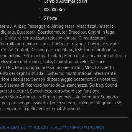
Cambio Automatico (9)
108.000 Km
5 Porte
terali, Airbag Passeggero, Airbag testa, Alzacristalli elettrici,
digitale, Bluetooth, Boardcomputer, Bracciolo, Cerchi in lega,
ta, Chiusura centralizzata telecomandata, Climatizzatore
ontrollo automatico clima, Controllo trazione, Controllo vocale,
 Cruise Control, Divisori per bagagliaio, ESP, Fari di profondità
ndinebbia, Filtro antiparticolato, Freno di stazionamento elettrico,
lizzatore elettronico, Isofix, Limitatore di velocità, Luce
rne LED, Monitoraggio pressione pneumatici, MP3, Pacchetto
ento dei segnali stradali, Schermo multifunzione interamente
eriore sdoppiato, Sensori di parcheggio posteriori, Servosterzo,
re, Sistema di riconoscimento della stanchezza, Ski bag, Sound
aterali elettrici, Specchietto retrovisore con funzione
tart/Stop Automatico, Streaming musicale integrato, Supporto
per parcheggio assistito, Touch screen, Trazione integrale, USB,
oce, Volante in pelle, Volante multifunzione
 120CV LIMITED **PREZZO REALE**UNIPRO'*ITALIANA