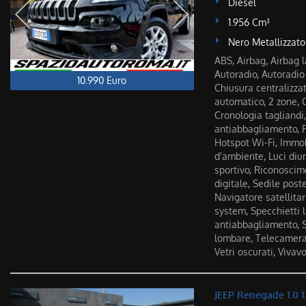
Diesel
1.956 Cm³
Nero Metallizzato
ABS, Airbag, Airbag la
Autoradio, Autoradio 
10.990 Euro
Chiusura centralizza
automatico, 2 zone, C
Cronologia tagliandi,
antiabbagliamento, Fe
Hotspot Wi-Fi, Immobi
d'ambiente, Luci diu
sportivo, Riconoscim
digitale, Sedile post
Navigatore satellita
system, Specchietti l
antiabbagliamento, S
lombare, Telecamera 
Vetri oscurati, Vivav
JEEP Renegade 1.0