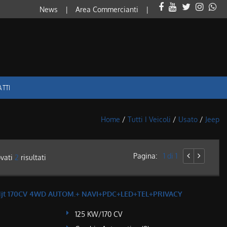
News
Area Commercianti
ATTI
Home
/
Tutti I Veicoli
/
Usato
/
Jeep
Pagina:
1 di 1
ovati
2
risultati
 Mjt 170CV 4WD AUTOM.+ NAVI+PDC+LED+TEL+PRIVACY
125 KW/170 CV