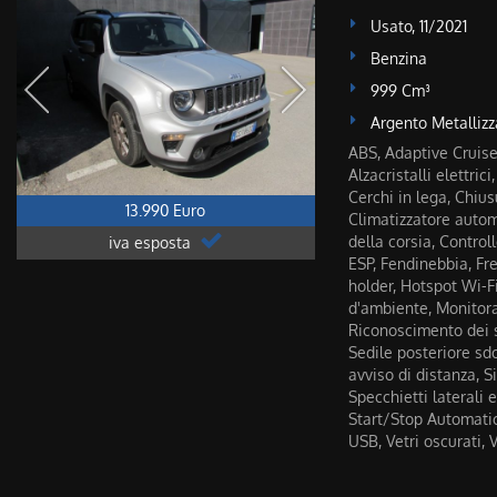
Usato, 11/2021
Benzina
999 Cm³
Argento Metallizz
ABS, Adaptive Cruise 
Alzacristalli elettri
Cerchi in lega, Chiu
13.990 Euro
Climatizzatore autom
della corsia, Control
iva esposta
ESP, Fendinebbia, Fre
holder, Hotspot Wi-Fi
d'ambiente, Monitora
Riconoscimento dei s
Sedile posteriore sdo
avviso di distanza, 
Specchietti laterali 
Start/Stop Automatic
USB, Vetri oscurati, 