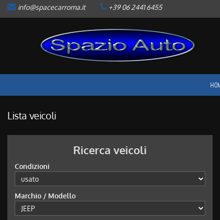
info@spacecarroma.it
+39 06 2441 6455
HOME
LISTA VEICOLI
ACQUISTIAMO USATO
HO
ASSISTENZA
Lista veicoli
CONTATTI
Ricerca veicoli
NEWS
Condizioni
AREA COMMERCIANTI
Marchio / Modello