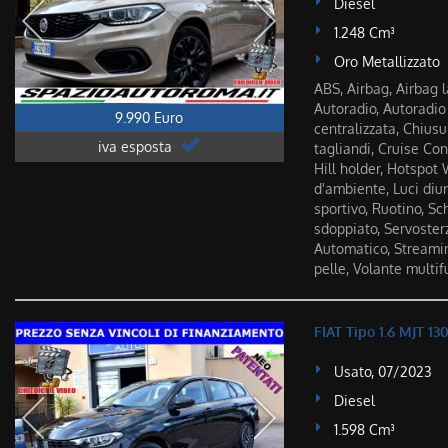
Diesel
1.248 Cm³
Oro Metallizzato
ABS, Airbag, Airbag la
Autoradio, Autoradio
9.990 Euro
centralizzata, Chius
iva esposta
tagliandi, Cruise Cont
Hill holder, Hotspot W
d'ambiente, Luci diu
sportivo, Ruotino, S
sdoppiato, Servosterz
Automatico, Streamin
pelle, Volante multi
FIAT Tipo 1.6 MJT 
Usato, 07/2023
Diesel
1.598 Cm³