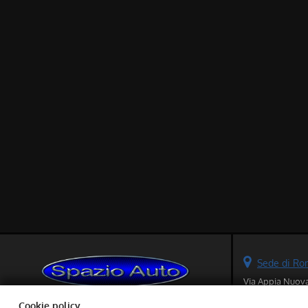
Sede di R
Via Appia Nuov
00178 Roma (R
Cookie policy