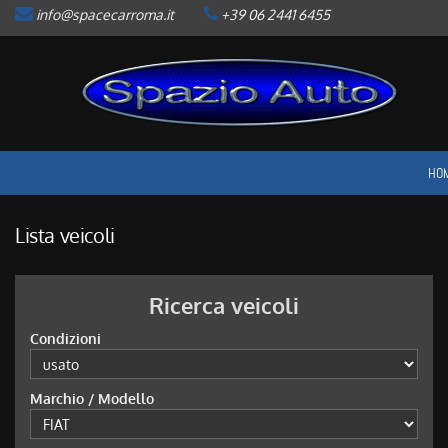
info@spacecarroma.it
+39 06 2441 6455
HOME
LISTA VEICOLI
ACQUISTIAMO USATO
HO
ASSISTENZA
Lista veicoli
CONTATTI
Ricerca veicoli
NEWS
Condizioni
AREA COMMERCIANTI
Marchio / Modello