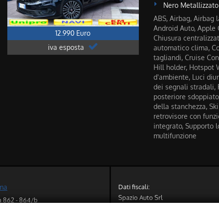
Nero Metallizzato
ABS, Airbag, Airbag la
Android Auto, Apple 
12.990 Euro
Chiusura centralizza
iva esposta
automatico clima, Con
tagliandi, Cruise Cont
Hill holder, Hotspot W
d'ambiente, Luci di
dei segnali stradali,
posteriore sdoppiato
della stanchezza, Ski
retrovisore con funz
integrato, Supporto 
multifunzione
Dati fiscali:
oma
Spazio Auto Srl
a 862 - 864/b
Via Appia Nuona 864/b, Roma (RM
M)
C.F/P.IVA:
IT12782491000