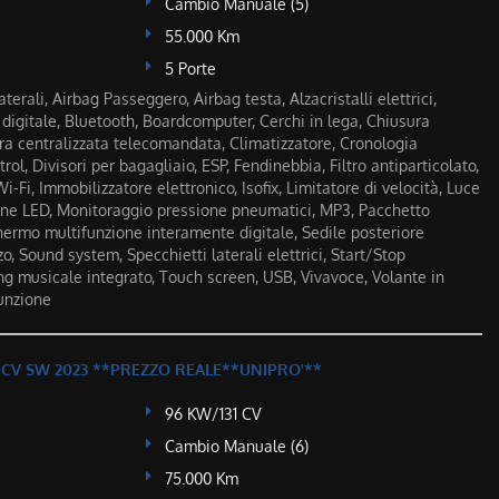
Cambio Manuale (5)
55.000 Km
5 Porte
terali, Airbag Passeggero, Airbag testa, Alzacristalli elettrici,
 digitale, Bluetooth, Boardcomputer, Cerchi in lega, Chiusura
ura centralizzata telecomandata, Climatizzatore, Cronologia
rol, Divisori per bagagliaio, ESP, Fendinebbia, Filtro antiparticolato,
i-Fi, Immobilizzatore elettronico, Isofix, Limitatore di velocità, Luce
rne LED, Monitoraggio pressione pneumatici, MP3, Pacchetto
chermo multifunzione interamente digitale, Sedile posteriore
o, Sound system, Specchietti laterali elettrici, Start/Stop
g musicale integrato, Touch screen, USB, Vivavoce, Volante in
funzione
130CV SW 2023 **PREZZO REALE**UNIPRO'**
96 KW/131 CV
Cambio Manuale (6)
75.000 Km