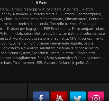
5 Porte
terali, Airbag Passeggero, Airbag testa, Alzacristalli elettrici,
CarPlay, Autoradio, Autoradio digitale, Bluetooth, Boardcomputer,
ta, Chiusura centralizzata telecomandata, Climatizzatore, Controllo
trollo elettronico della corsia, Controllo trazione, Cronologia
rol, Divisori per bagagliaio, ESP, Fendinebbia, Filtro antiparticolato,
i-Fi, Immobilizzatore elettronico, Isofix, Limitatore di velocità, Luce
urne LED, Monitoraggio pressione pneumatici, MP3, Riconoscimento
 Ruotino, Schermo multifunzione interamente digitale, Sedile
, Servosterzo, Navigatore satellitare, Sistema di riconoscimento
 bag, Sound system, Specchietti laterali elettrici, Specchietto
ione antiabbagliamento, Start/Stop Automatico, Streaming musicale
lombare, Touch screen, USB, Vivavoce, Volante in pelle, Volante
)