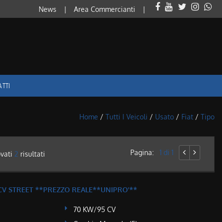
News
Area Commercianti
ATTI
Home
/
Tutti I Veicoli
/
Usato
/
Fiat
/
Tipo
Pagina:
1 di 1
ovati
2
risultati
 95CV STREET **PREZZO REALE**UNIPRO'**
70 KW/95 CV