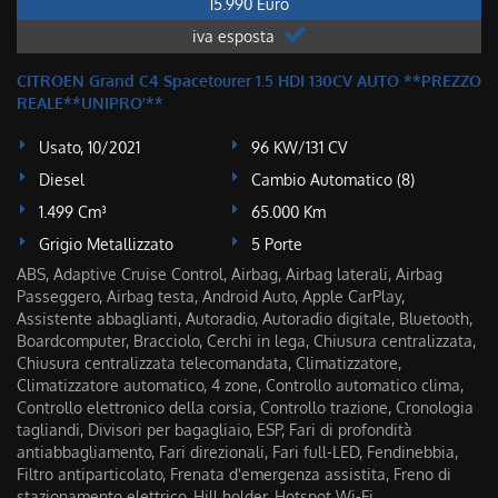
15.990 Euro
iva esposta
CITROEN Grand C4 Spacetourer 1.5 HDI 130CV AUTO **PREZZO
REALE**UNIPRO'**
Usato, 10/2021
96 KW/131 CV
Diesel
Cambio Automatico (8)
1.499 Cm³
65.000 Km
Grigio Metallizzato
5 Porte
ABS, Adaptive Cruise Control, Airbag, Airbag laterali, Airbag
Passeggero, Airbag testa, Android Auto, Apple CarPlay,
Assistente abbaglianti, Autoradio, Autoradio digitale, Bluetooth,
Boardcomputer, Bracciolo, Cerchi in lega, Chiusura centralizzata,
Chiusura centralizzata telecomandata, Climatizzatore,
Climatizzatore automatico, 4 zone, Controllo automatico clima,
Controllo elettronico della corsia, Controllo trazione, Cronologia
tagliandi, Divisori per bagagliaio, ESP, Fari di profondità
antiabbagliamento, Fari direzionali, Fari full-LED, Fendinebbia,
Filtro antiparticolato, Frenata d'emergenza assistita, Freno di
stazionamento elettrico, Hill holder, Hotspot Wi-Fi,