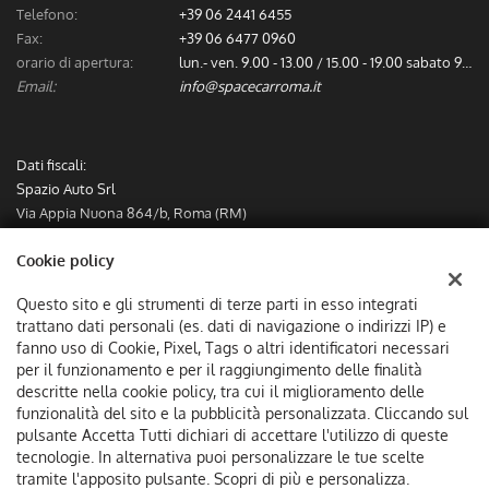
Telefono:
+39 06 2441 6455
Fax:
+39 06 6477 0960
orario di apertura:
lun.- ven. 9.00 - 13.00 / 15.00 - 19.00 sabato 9.00 - 13.00
Email:
info@spacecarroma.it
Dati fiscali:
Spazio Auto Srl
Via Appia Nuona 864/b, Roma (RM)
C.F/P.IVA:
IT12782491000
Cookie policy
Registro delle imprese:
RM
Questo sito e gli strumenti di terze parti in esso integrati
trattano dati personali (es. dati di navigazione o indirizzi IP) e
fanno uso di Cookie, Pixel, Tags o altri identificatori necessari
per il funzionamento e per il raggiungimento delle finalità
descritte nella cookie policy, tra cui il miglioramento delle
funzionalità del sito e la pubblicità personalizzata. Cliccando sul
pulsante Accetta Tutti dichiari di accettare l'utilizzo di queste
tecnologie. In alternativa puoi personalizzare le tue scelte
tramite l'apposito pulsante. Scopri di più e personalizza.