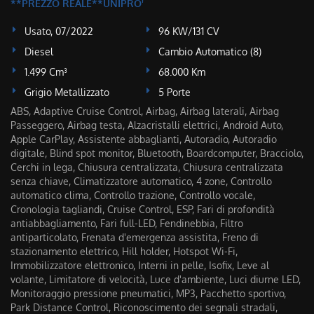
**PREZZO REALE**UNIPRO'
Usato, 07/2022
96 KW/131 CV
Diesel
Cambio Automatico (8)
1.499 Cm³
68.000 Km
Grigio Metallizzato
5 Porte
ABS, Adaptive Cruise Control, Airbag, Airbag laterali, Airbag
Passeggero, Airbag testa, Alzacristalli elettrici, Android Auto,
Apple CarPlay, Assistente abbaglianti, Autoradio, Autoradio
digitale, Blind spot monitor, Bluetooth, Boardcomputer, Bracciolo,
Cerchi in lega, Chiusura centralizzata, Chiusura centralizzata
senza chiave, Climatizzatore automatico, 4 zone, Controllo
automatico clima, Controllo trazione, Controllo vocale,
Cronologia tagliandi, Cruise Control, ESP, Fari di profondità
antiabbagliamento, Fari full-LED, Fendinebbia, Filtro
antiparticolato, Frenata d'emergenza assistita, Freno di
stazionamento elettrico, Hill holder, Hotspot Wi-Fi,
Immobilizzatore elettronico, Interni in pelle, Isofix, Leve al
volante, Limitatore di velocità, Luce d'ambiente, Luci diurne LED,
Monitoraggio pressione pneumatici, MP3, Pacchetto sportivo,
Park Distance Control, Riconoscimento dei segnali stradali,