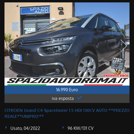
16.990 Euro
iva esposta
CITROEN Grand C4 Spacetourer 1.5 HDI 130CV AUTO **PREZZO
REALE**UNIPRO'**
Usato, 04/2022
96 KW/131 CV