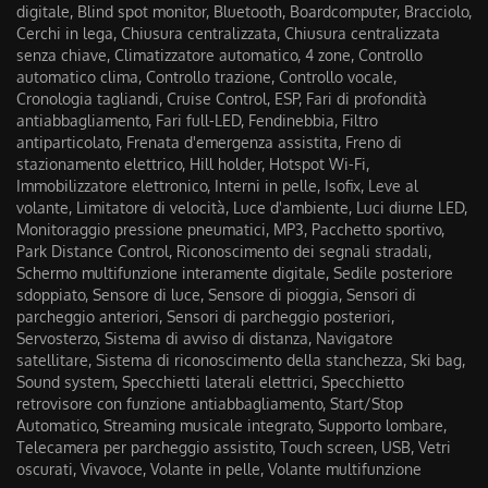
digitale, Blind spot monitor, Bluetooth, Boardcomputer, Bracciolo,
Cerchi in lega, Chiusura centralizzata, Chiusura centralizzata
senza chiave, Climatizzatore automatico, 4 zone, Controllo
automatico clima, Controllo trazione, Controllo vocale,
Cronologia tagliandi, Cruise Control, ESP, Fari di profondità
antiabbagliamento, Fari full-LED, Fendinebbia, Filtro
antiparticolato, Frenata d'emergenza assistita, Freno di
stazionamento elettrico, Hill holder, Hotspot Wi-Fi,
Immobilizzatore elettronico, Interni in pelle, Isofix, Leve al
volante, Limitatore di velocità, Luce d'ambiente, Luci diurne LED,
Monitoraggio pressione pneumatici, MP3, Pacchetto sportivo,
Park Distance Control, Riconoscimento dei segnali stradali,
Schermo multifunzione interamente digitale, Sedile posteriore
sdoppiato, Sensore di luce, Sensore di pioggia, Sensori di
parcheggio anteriori, Sensori di parcheggio posteriori,
Servosterzo, Sistema di avviso di distanza, Navigatore
satellitare, Sistema di riconoscimento della stanchezza, Ski bag,
Sound system, Specchietti laterali elettrici, Specchietto
retrovisore con funzione antiabbagliamento, Start/Stop
Automatico, Streaming musicale integrato, Supporto lombare,
Telecamera per parcheggio assistito, Touch screen, USB, Vetri
oscurati, Vivavoce, Volante in pelle, Volante multifunzione