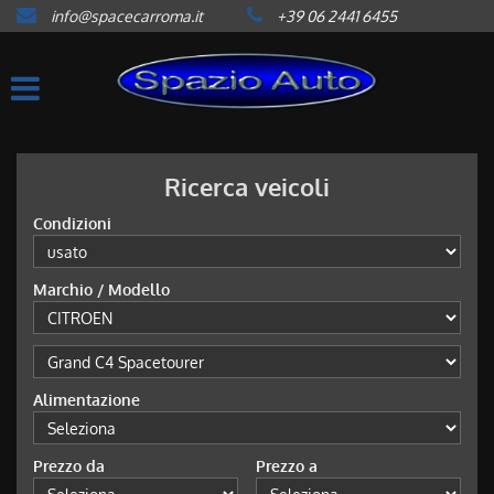
info@spacecarroma.it
+39 06 2441 6455
HOME
LISTA VEICOLI
ACQUISTIAMO USATO
Ricerca veicoli
Condizioni
ASSISTENZA
Marchio / Modello
CONTATTI
NEWS
Alimentazione
AREA COMMERCIANTI
Prezzo da
Prezzo a