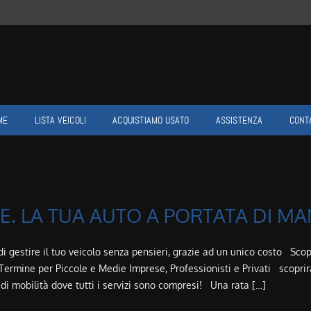
ME
LISTA VEICOLI
ACQUISTIAMO USATO
ASSISTENZA
CONT
. LA TUA AUTO A PORTATA DI MA
i gestire il tuo veicolo senza pensieri, grazie ad un unico costo Scop
ermine per Piccole e Medie Imprese, Professionisti e Privati scoprira
di mobilità dove tutti i servizi sono compresi! Una rata […]