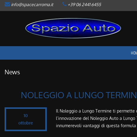
info@spacecarroma.it
+39 06 2441 6455
HOME
LISTA VEICOLI
ACQUISTIAMO USATO
HO
ASSISTENZA
News
CONTATTI
NOLEGGIO A LUNGO TERMINE
NEWS
Il Noleggio a Lungo Termine ti permette d
10
AREA COMMERCIANTI
l’innovazione del Noleggio Auto a Lungo T
ottobre
innumerevoli vantaggi di questa formula 