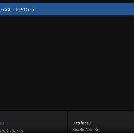
LEGGI IL RESTO
Dati fiscali:
oma
Spazio Auto Srl
a 862 - 864/b