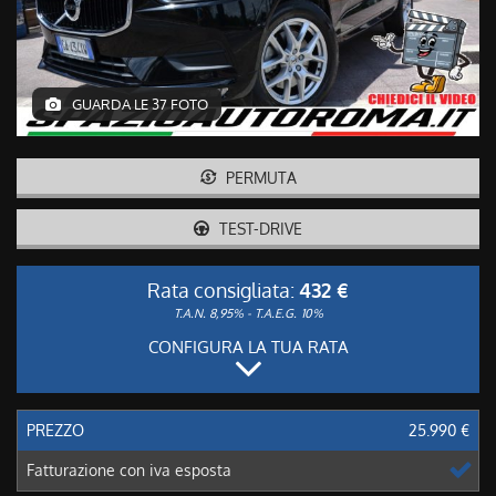
GUARDA LE 37 FOTO
PERMUTA
TEST-DRIVE
Rata consigliata:
432 €
T.A.N. 8,95% - T.A.E.G.
10%
CONFIGURA LA TUA RATA
PREZZO
25.990 €
Fatturazione con iva esposta