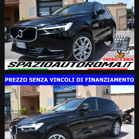
effettuati, quindi CHILOMETRAGGIO CERTO E CERTIFICATO
Il prezzo di acquisto NON E’ VINCOLATO all’apertura di un
finanziamento o assicurazioni varie.
TUTTE LE NOSTRE VETTURE SONO A DISPOSIZIONE PER
EFFETTUARE QUALSIASI CONTROLLO E STATO D'USO IN CASA
MADRE
Modello & Allestimento:
- XC 60 Business
- Anno 5/2020
- Km 70000
- Ufficiale Volvo Italia (No Import)
- Vettura unico proprietario iva deducibile regolarmente
tagliandata
Motorizzazione & Trasmissione:
- 2.0 hybrid-diesel 197cv EURO6D Temp
- OK NEOPATENTATI
- Trazione integrale
- Cambio automatico