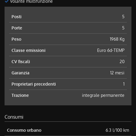
Volante multifunzione
Posti
5
Porte
5
Peso
1968 Kg
Classe emissioni
Euro 6d-TEMP
CV fiscali
20
Garanzia
12 mesi
Proprietari precedenti
1
Trazione
integrale permanente
Consumi
Consumo urbano
6.3 l/100 km