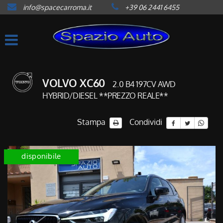
info@spacecarroma.it
+39 06 2441 6455
HOME
LISTA VEICOLI
ACQUISTIAMO USATO
VOLVO XC60
2.0 B4 197CV AWD
HYBRID/DIESEL **PREZZO REALE**
ASSISTENZA
Stampa
Condividi
CONTATTI
disponibile
NEWS
AREA COMMERCIANTI