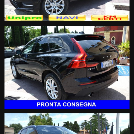
Sicurezza:
- Tecnologia DNA Volvo
- Fari full led
- Specchietti retrovisori esterni ripiegabili elettricamente
- Montaggio seggiolino bambini ISOFIX
- Sensore pressione pneumatici
- Sensori di parcheggio posteriori
- Sistema lettura cartelli stradali
- Sistema anticollisione
- Sistema mantenimento carreggiata
- Sistema rilevamento stanchezza conducente
Audio & Comunicazione:
- Radio CD Mp3 Dab con display integrato touch screen
- Navigatore satellitare cartografico 3D
- Sistema AppleCarPlay
- Sistema Android&Auto
- Vivavoce Bluetooth
- Streaming audio Bluetooth
- USB & ingresso sd card
- Computer di bordo
- Comandi vocali