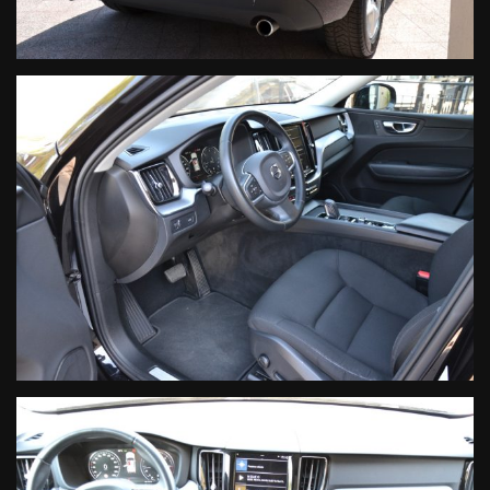
Manodopera
Le informazioni qui contenute non costituiscono base
contrattuale, sono puramente indicative e non vincolano in
alcun modo l'inserzionista. Vista la quantità di annunci e dettagli
inseriti, invitiamo la clientela interessata all'acquisto a verificare
la correttezza dei dati e degli optional inseriti direttamente con
il personale vendite.