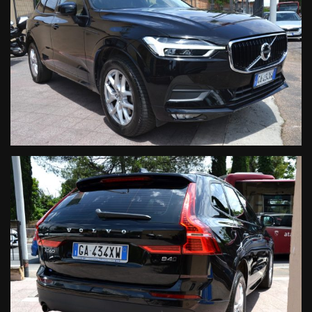
Comfort:
- Climatizzatore automatico Bi Zona
- Sedili regolabili in altezza
- Volante regolabile
- Volante multifunzione
- Regolazione lombare sedile guidatore
- Cruise control
- Bracciolo anteriore con portaoggetti integrato
- Vetri privacy.
La vettura in oggetto COMPRENDE nel prezzo di vendita una
GARANZIA di 12 MESI, con chilometraggio illimitato sulle
seguenti componentistiche:
Motore
Cambio Manuale/Automatico
Turbocompressore
Circuito di Alimentazione
Circuito Elettrico
Circuito di Raffreddamento
Compressore Aria Condizionata
Circuito Frenante
Organi di Guida