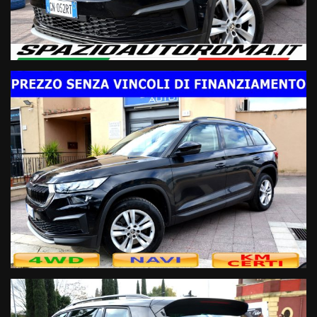
Modello & Allestimento:
- Kodiaq Executive 4x4
- 7 Posti
- Anno 4/2023
- Km 78000
- Ufficiale Skoda Italia (No Import)
- Vettura unico proprietario iva deducibile regolarmente
tagliandata
Motorizzazione & Trasmissione:
- 2.0 TDI 150cv EURO6D Temp
- OK NEOPATENTATI
- Trazione integrale
- Cambio automatico DSG
Sicurezza:
- 6Airbag
- Sistema antibloccaggio ABS
- Controllo dinamico della trazione
- Tecnologia DNA Skoda
- Fari full led direzionali