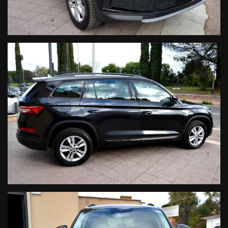
- Climatizzatore automatico Bi Zona
- Sedili regolabili in altezza
- Volante regolabile
- Servosterzo
- Chiusura centralizzata
- Alzacristalli elettrici
- Volante multifunzione
- Regolazione lombare sedile guidatore
- Cruise control adattivo
- Bracciolo anteriore con portaoggetti integrato
- Vetri privacy.
La vettura in oggetto COMPRENDE nel prezzo di vendita una
GARANZIA di 12 MESI, con chilometraggio illimitato sulle
seguenti componentistiche:
Motore
Cambio Manuale/Automatico
Turbocompressore
Circuito di Alimentazione
Circuito Elettrico
Circuito di Raffreddamento
Compressore Aria Condizionata