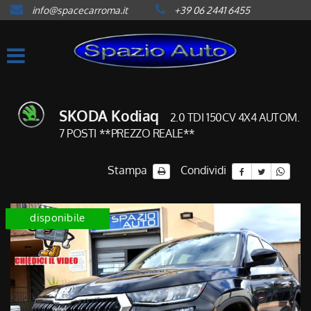
info@spacecarroma.it
+39 06 2441 6455
HOME
LISTA VEICOLI
ACQUISTIAMO USATO
SKODA Kodiaq
2.0 TDI 150CV 4X4 AUTOM.
7 POSTI **PREZZO REALE**
ASSISTENZA
Stampa
Condividi
CONTATTI
disponibile
NEWS
AREA COMMERCIANTI