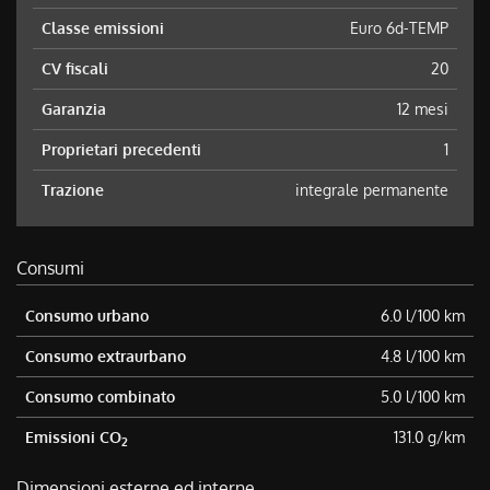
Classe emissioni
Euro 6d-TEMP
CV fiscali
20
Garanzia
12 mesi
Proprietari precedenti
1
Trazione
integrale permanente
Consumi
Consumo urbano
6.0 l/100 km
Consumo extraurbano
4.8 l/100 km
Consumo combinato
5.0 l/100 km
Emissioni CO
131.0 g/km
2
Dimensioni esterne ed interne