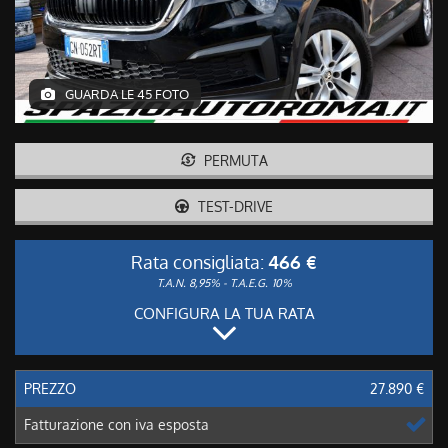
GUARDA LE 45 FOTO
PERMUTA
TEST-DRIVE
Rata consigliata:
466 €
T.A.N. 8,95% - T.A.E.G.
10%
CONFIGURA LA TUA RATA
PREZZO
27.890 €
Fatturazione con iva esposta