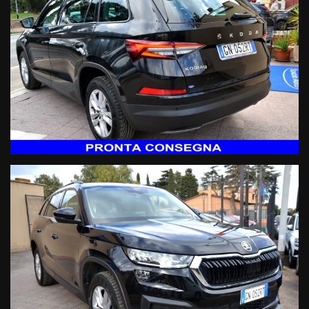
- Specchietti retrovisori esterni ripiegabili elettricamente
- Immobilizzatore elettronico
- Montaggio seggiolino bambini ISOFIX
- Sensore pressione pneumatici
- Sensori di parcheggio anteriori e posteriori con retrocamera
- Fendinebbia
- Sistema lettura cartelli stradali
- Sistema anticollisione
- Sistema mantenimento carreggiata
- Sistema rilevamento stanchezza conducente
Audio & Comunicazione:
- Radio CD Mp3 Dab con display integrato touch screen
- Navigatore satellitare cartografico 3D
- Sistema AppleCarPlay
- Sistema Android&Auto
- Vivavoce Bluetooth
- Streaming audio Bluetooth
- USB & ingresso sd card
- Computer di bordo
- Comandi vocali
Comfort: