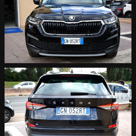
Circuito Frenante
Organi di Guida
Manodopera
- Prendiamo il tuo usato anche da rottamare
- Possibilità di finanziamento in sede anche senza anticipo
- Passaggio di proprietà immediato in sede
Le informazioni qui contenute non costituiscono base
contrattuale, sono puramente indicative e non vincolano in
alcun modo l'inserzionista. Vista la quantità di annunci e dettagli
inseriti, invitiamo la clientela interessata all'acquisto a verificare
la correttezza dei dati e degli optional inseriti direttamente con
il personale vendite.