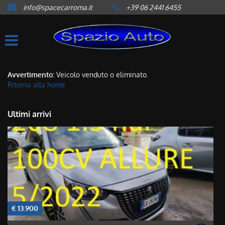
info@spacecarroma.it
+39 06 2441 6455
HOME
LISTA VEICOLI
ACQUISTIAMO USATO
Avvertimento:
Veicolo venduto o eliminato.
Ritorna alla home
ASSISTENZA
Ultimi arrivi
CONTATTI
NEWS
AREA COMMERCIANTI
€ 13.900
€