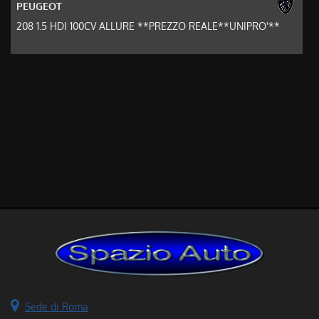
PEUGEOT
208 1.5 HDI 100CV ALLURE **PREZZO REALE**UNIPRO'**
Sede di Roma