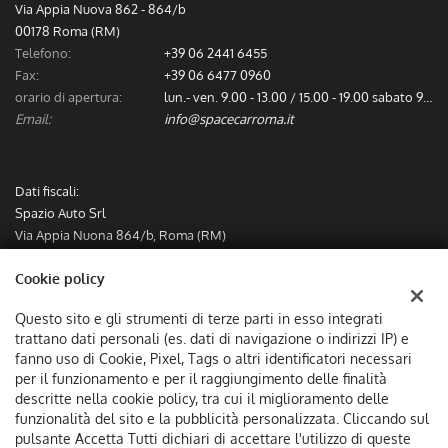
Via Appia Nuova 862 - 864/b
00178 Roma (RM)
Telefono:
+39 06 2441 6455
Fax:
+39 06 6477 0960
orario di apertura:
lun.- ven. 9.00 - 13.00 / 15.00 - 19.00 sabato 9.00 - 13.00
Email:
info@spacecarroma.it
Dati fiscali:
Spazio Auto Srl
Via Appia Nuona 864/b, Roma (RM)
C.F/P.IVA:
IT12782491000
Cookie policy
Registro delle imprese:
RM
Questo sito e gli strumenti di terze parti in esso integrati
trattano dati personali (es. dati di navigazione o indirizzi IP) e
fanno uso di Cookie, Pixel, Tags o altri identificatori necessari
per il funzionamento e per il raggiungimento delle finalità
descritte nella cookie policy, tra cui il miglioramento delle
funzionalità del sito e la pubblicità personalizzata. Cliccando sul
pulsante Accetta Tutti dichiari di accettare l'utilizzo di queste