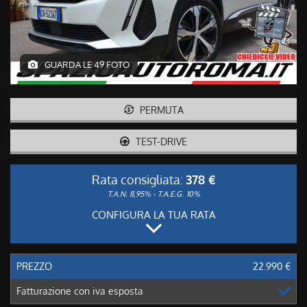
GUARDA LE 49 FOTO
PERMUTA
TEST-DRIVE
Rata consigliata:
378 €
T.A.N. 8,95% - T.A.E.G.
10%
CONFIGURA LA TUA RATA
PREZZO
22.990 €
Fatturazione con iva esposta