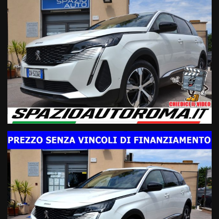
Tutte le nostre vetture hanno la CRONOLOGIA DEI TAGLIANDI
effettuati, quindi CHILOMETRAGGIO CERTO E CERTIFICATO
Il prezzo di acquisto NON E’ VINCOLATO all’apertura di un
finanziamento o assicurazioni varie.
TUTTE LE NOSTRE VETTURE SONO A DISPOSIZIONE PER
EFFETTUARE QUALSIASI CONTROLLO E STATO D'USO IN CASA
MADRE
Modello & Allestimento:
- 5008 Allure Restyling
- 7 Posti
- Anno 5/2023
- Km 66000
- Ufficiale Peugeot Italia (No Import)
- Vettura unico proprietario regolarmente tagliandata
Motorizzazione & Trasmissione:
- 1.5 BlueHdi 130cv EURO6D-Temp
- Trazione anteriore
- Sistema trazione intelligente Advanced Grip Control
- Cambio automatico EAT8