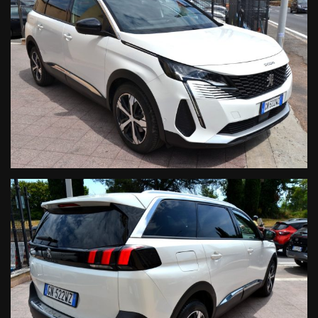
- Navigatore satellitare cartografico 3D
- Sistema AppleCarPlay
- Sistema Android&Auto
- Vivavoce Bluetooth
- Streaming audio Bluetooth
- USB & ingresso sd card
- Computer di bordo
- Comandi vocali
Comfort:
- Climatizzatore automatico Tri-Zona
- Sedili regolabili in altezza
- Volante regolabile
- Servosterzo
- Chiusura centralizzata
- Alzacristalli elettrici
- Volante multifunzione
- Regolazione lombare sedile guidatore
- Cruise control
- Bracciolo anteriore con portaoggetti integrato
- Vetri privacy
- Interni in misto pelle