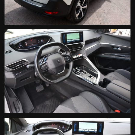
La vettura in oggetto COMPRENDE nel prezzo di vendita una
GARANZIA di 12 MESI, con chilometraggio illimitato sulle
seguenti componentistiche:
Motore
Cambio Manuale/Automatico
Turbocompressore
Circuito di Alimentazione
Circuito Elettrico
Circuito di Raffreddamento
Compressore Aria Condizionata
Circuito Frenante
Organi di Guida
Manodopera
- Prendiamo in permuta il tuo usato anche da rottamare
- Possibilita' di finanziamento in sede anche senza anticipo
- Passaggio di proprieta' immediato in sede
Le informazioni qui contenute non costituiscono base
contrattuale, sono puramente indicative e non vincolano in