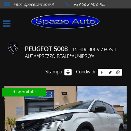
info@spacecarroma.it
+39 06 2441 6455
HOME
LISTA VEICOLI
ACQUISTIAMO USATO
PEUGEOT 5008
1.5 HDi 130CV 7 POSTI
AUT.**PREZZO REALE**UNIPRO'*
ASSISTENZA
Stampa
Condividi
CONTATTI
disponibile
NEWS
AREA COMMERCIANTI