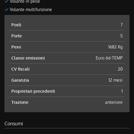
Volante in pelle
Volante multifunzione
Posti
7
Porte
5
Peso
1682 Kg
Classe emissioni
Euro 6d-TEMP
CV fiscali
20
Garanzia
12 mesi
Proprietari precedenti
1
Trazione
anteriore
Consumi