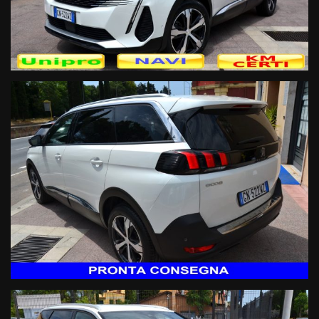
Sicurezza:
- 6Airbag
- Sistema antibloccaggio ABS
- Controllo dinamico della trazione
- Tecnologia DNA Peugeot
- Fari Full Led direzionali
- Specchietti retrovisori esterni ripiegabili elettricamente
- Immobilizzatore elettronico
- Montaggio seggiolino bambini ISOFIX
- Sensore pressione pneumatici
- Sensori di parcheggio anteriori e posteriori con retrocamera
- Telecamera di parcheggio posteriore
- Fendinebbia
- Sistema mantenimento carreggiata
- Sistema anticollisione
- Sistema lettura cartelli stradali
- Sistema rilevamento stanchezza conducente
- Sistema controllo angolo cieco
Audio & Comunicazione:
- Radio CD Mp3 Dab con display integrato touch screen