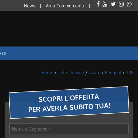
News
Area Commercianti
ATTI
Home
/
Tutti I Veicoli
/
Usato
/
Peugeot
/
308
SCOPRI L'OFFERTA
PER AVERLA SUBITO TUA!