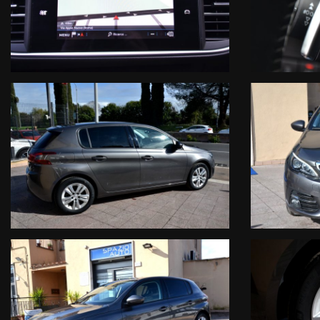
- Sensori di parcheggio anteriori e posteriori
- Fendinebbia
- Sistema lettura cartelli stradali
- Sistema anticollisione
- Sistema mantenimento carreggiata
- Sistema rilevamento stanchezza conducente
Audio & Comunicazione:
- Radio CD Mp3 Dab con display integrato touch screen
- Navigatore satellitare cartografico 3D
- Sistema AppleCarPlay
- Sistema Android&Auto
- Vivavoce Bluetooth
- Streaming audio Bluetooth
- USB & ingresso sd card
- Computer di bordo
- Comandi vocali
Comfort:
- Climatizzatore automatico Bi Zona
- Sedili regolabili in altezza
- Volante regolabile
- Servosterzo