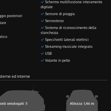
Schermo multifunzione interamente
digitale
Sensore di pioggia
gio posteriori
Servosterzo
tare
Sistema di riconoscimento della
stanchezza
atico
Specchietti laterali elettrici
Streaming musicale integrato
USB
Volante in pelle
sterne ed interne
osti omologati: 5
Altezza: 1,46 m