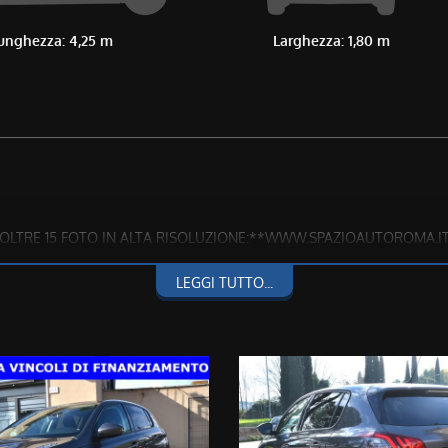
unghezza: 4,25 m
Larghezza: 1,80 m
ON OLTRE 15 FOTO IN ALTA RISOLUZIONE:**WWW.SPAZIOAUTOROMA.I
237 OPPURE 3286228637**
LEGGI TUTTO...
fettuati, quindi CHILOMETRAGGIO CERTO E CERTIFICATO
ento o assicurazioni varie.
ARE QUALSIASI CONTROLLO E STATO D'USO IN CASA MADRE