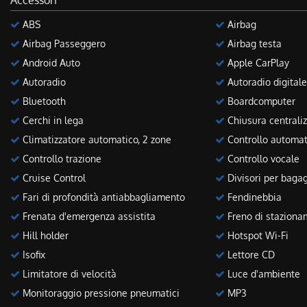
Accessori
ABS
Airbag
Airbag Passeggero
Airbag testa
Android Auto
Apple CarPlay
Autoradio
Autoradio digitale
Bluetooth
Boardcomputer
Cerchi in lega
Chiusura centraliz
Climatizzatore automatico, 2 zone
Controllo automat
Controllo trazione
Controllo vocale
Cruise Control
Divisori per bagag
Fari di profondità antiabbagliamento
Fendinebbia
Frenata d'emergenza assistita
Freno di stazionam
Hill holder
Hotspot Wi-Fi
Isofix
Lettore CD
Limitatore di velocità
Luce d'ambiente
Monitoraggio pressione pneumatici
MP3