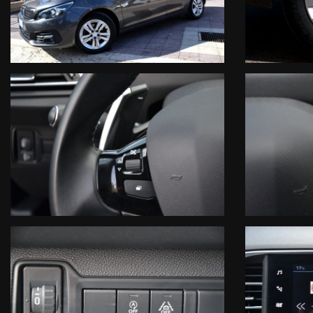
- Chiusura centralizzata
- Alzacristalli elettrici
- Volante multifunzione
- Regolazione lombare sedile guidatore
- Cruise control
- Bracciolo anteriore con portaoggetti integrato
- Vetri privacy.
La vettura in oggetto COMPRENDE nel prezzo di vendita una GARANZI
Motore
Cambio Manuale/Automatico
Turbocompressore
Circuito di Alimentazione
Circuito Elettrico
Circuito di Raffreddamento
Compressore Aria Condizionata
Circuito Frenante
Organi di Guida
Manodopera
- Prendiamo il tuo usato anche da rottamare