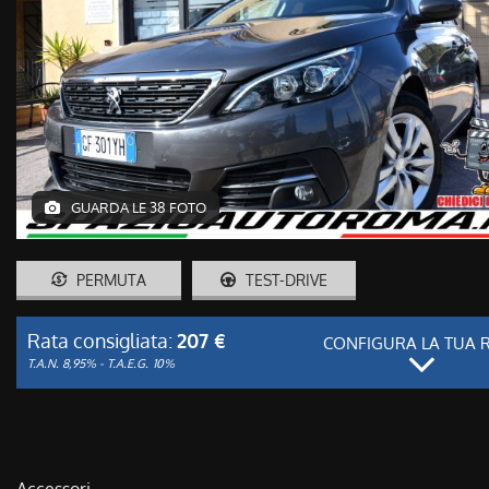
GUARDA LE 38 FOTO
PERMUTA
TEST-DRIVE
Rata consigliata:
207 €
CONFIGURA LA TUA 
T.A.N. 8,95% - T.A.E.G.
10%