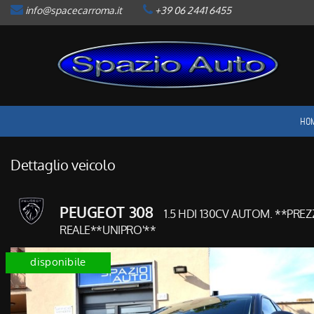
info@spacecarroma.it
+39 06 2441 6455
HOME
LISTA VEICOLI
ACQUISTIAMO USATO
HO
ASSISTENZA
Dettaglio veicolo
CONTATTI
PEUGEOT 308
1.5 HDI 130CV AUTOM. **PRE
NEWS
REALE**UNIPRO'**
disponibile
AREA COMMERCIANTI