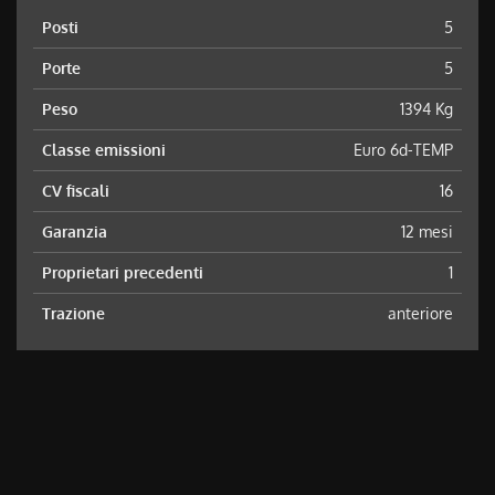
Posti
5
Porte
5
Peso
1394 Kg
Classe emissioni
Euro 6d-TEMP
CV fiscali
16
Garanzia
12 mesi
Proprietari precedenti
1
Trazione
anteriore