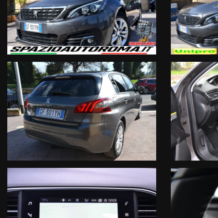
- 308 Business
- Anno 6/2021
- Km 52000
- Ufficiale Peugeot Italia (No Import)
- Vettura unico proprietario iva deducibile regolarmente tagliandat
Motorizzazione & Trasmissione:
- 1.5 BlueHDi 130cv EURO6D Temp
- OK NEOPATENTATI
- Trazione anteriore
- Cambio automatico EAT8
Sicurezza:
- 6Airbag
- Sistema antibloccaggio ABS
- Controllo dinamico della trazione
- Tecnologia DNA Peugeot
- Fari lenticolari con luci diurne led
- Specchietti retrovisori esterni ripiegabili elettricamente
- Immobilizzatore elettronico
- Montaggio seggiolino bambini ISOFIX
- Sensore pressione pneumatici