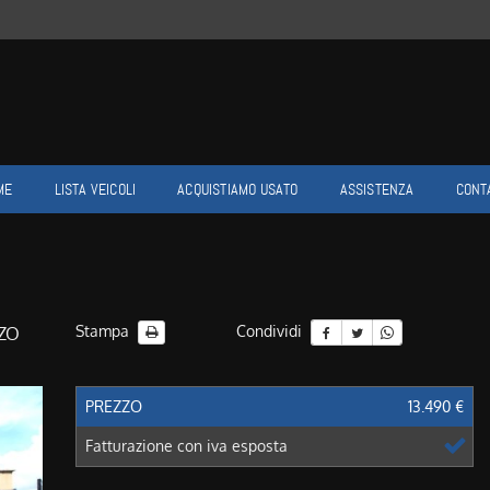
ME
LISTA VEICOLI
ACQUISTIAMO USATO
ASSISTENZA
CONT
Stampa
Condividi
ZZO
PREZZO
13.490 €
Fatturazione con iva esposta