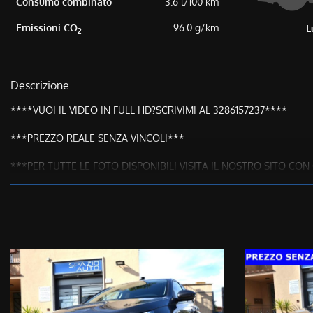
Consumo combinato
3.6 l/100 km
Emissioni CO
96.0 g/km
L
2
Descrizione
****VUOI IL VIDEO IN FULL HD?SCRIVIMI AL 3286157237****
***PREZZO REALE SENZA VINCOLI***
***PER TUTTE LE FOTO DISPONIBILI VISITA IL NOSTRO SITO C
**CONTATTACI ANCHE PER SMS O WHATSAPP AI NUMERI 3286157
CI TENIAMO A PRECISARE CHE:
Tutte le nostre vetture hanno la CRONOLOGIA DEI TAGLIANDI ef
Il prezzo di acquisto NON E’ VINCOLATO all’apertura di un finanziam
TUTTE LE NOSTRE VETTURE SONO A DISPOSIZIONE PER EFFETTU
Modello & Allestimento: