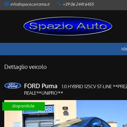
info@spacecarroma.it
+39 06 2441 6455
HOME
LISTA VEICOLI
ACQUISTIAMO USATO
HO
ASSISTENZA
Dettaglio veicolo
CONTATTI
FORD Puma
1.0 HYBRID 125CV ST-LINE **PR
NEWS
REALE**UNIPRO'**
disponibile
AREA COMMERCIANTI