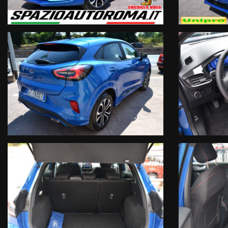
- Ufficiale Ford Italia (No Import)
- Vettura unico proprietario iva deducibile regolarmente tagliandat
Motorizzazione & Trasmissione:
- 1.0 Hybrid 125cv EURO6D Temp
- OK NEOPATENTATI
- Trazione anteriore
- Cambio manuale 6 rapporti
Sicurezza:
- Tecnologia DNA Ford
- Fari full led
- Specchietti retrovisori esterni ripiegabili elettricamente
- Montaggio seggiolino bambini ISOFIX
- Sensore pressione pneumatici
- Sensori di parcheggio posteriori
- Sistema lettura cartelli stradali
- Sistema anticollisione
- Sistema mantenimento carreggiata
- Sistema rilevamento stanchezza conducente
Audio & Comunicazione:
- Radio CD Mp3 Dab con display integrato touch screen