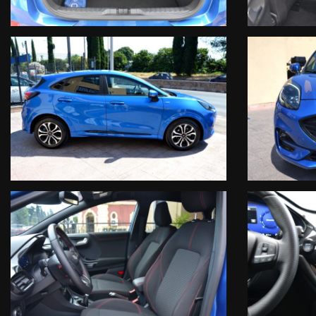
- Navigatore satellitare cartografico 3D
- Sistema AppleCarPlay
- Sistema Android&Auto
- Vivavoce Bluetooth
- Streaming audio Bluetooth
- USB & ingresso sd card
- Computer di bordo
- Comandi vocali
Comfort:
- Climatizzatore automatico
- Sedili regolabili in altezza
- Volante regolabile
- Volante multifunzione
- Regolazione lombare sedile guidatore
- Cruise control
- Bracciolo anteriore con portaoggetti integrato
- Vetri privacy
La vettura in oggetto COMPRENDE nel prezzo di vendita una GARANZI
Motore
Cambio Manuale/Automatico