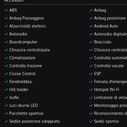
Accessori
ABS
Airbag
Airbag Passeggero
Airbag posteriore
Alzacristalli elettrici
Android Auto
Autoradio
Autoradio digitale
Boardcomputer
Bracciolo
Chiusura centralizzata
Chiusura centraliz
Climatizzatore
Controllo automat
Controllo trazione
Controllo vocale
Cruise Control
ESP
Fendinebbia
Frenata d'emergen
Hill holder
Hotspot Wi-Fi
Isofix
Limitatore di velo
Luci diurne LED
Monitoraggio pres
Pacchetto sportivo
Riconoscimento de
Sedile posteriore sdoppiato
Sedili sportivi