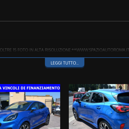
ON OLTRE 15 FOTO IN ALTA RISOLUZIONE:**WWW.SPAZIOAUTOROMA.I
237 OPPURE 3286228637**
LEGGI TUTTO...
fettuati, quindi CHILOMETRAGGIO CERTO E CERTIFICATO
ento o assicurazioni varie.
ARE QUALSIASI CONTROLLO E STATO D'USO IN CASA MADRE