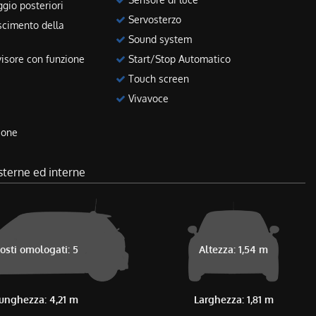
gio posteriori
Servosterzo
scimento della
Sound system
isore con funzione
Start/Stop Automatico
Touch screen
Vivavoce
ione
sterne ed interne
osti omologati: 5
Altezza: 1,54 m
unghezza: 4,21 m
Larghezza: 1,81 m