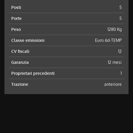
Posti
5
Porte
5
Peso
1280 Kg
Classe emissioni
Euro 6d-TEMP
CV fiscali
12
Garanzia
12 mesi
Proprietari precedenti
1
Trazione
anteriore