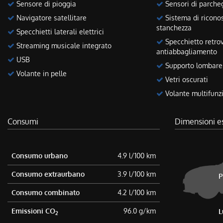
Sensore di pioggia
Sensori di parcheg
Navigatore satellitare
Sistema di ricono
stanchezza
Specchietti laterali elettrici
Specchietto retrov
Streaming musicale integrato
antiabbagliamento
USB
Supporto lombare
Volante in pelle
Vetri oscurati
Volante multifunz
Consumi
Dimensioni e
Consumo urbano
4.9 l/100 km
Consumo extraurbano
3.9 l/100 km
P
Consumo combinato
4.2 l/100 km
Emissioni CO
96.0 g/km
L
2