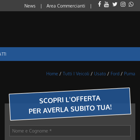
News
Area Commercianti
ATTI
Home
/
Tutti I Veicoli
/
Usato
/
Ford
/
Puma
SCOPRI L'OFFERTA
PER AVERLA SUBITO TUA!