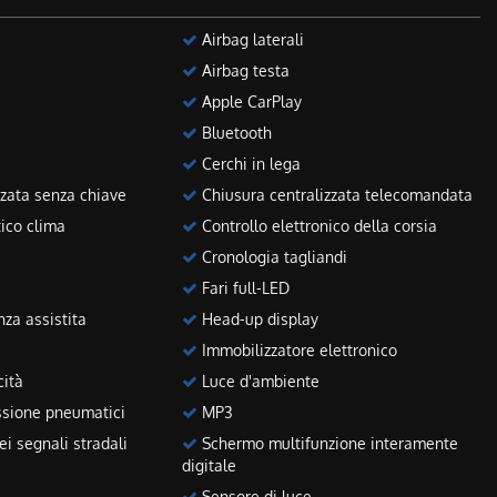
Airbag laterali
Airbag testa
Apple CarPlay
Bluetooth
Cerchi in lega
zata senza chiave
Chiusura centralizzata telecomandata
ico clima
Controllo elettronico della corsia
Cronologia tagliandi
Fari full-LED
za assistita
Head-up display
Immobilizzatore elettronico
cità
Luce d'ambiente
sione pneumatici
MP3
i segnali stradali
Schermo multifunzione interamente
digitale
Sensore di luce