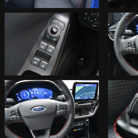
Turbocompressore
Circuito di Alimentazione
Circuito Elettrico
Circuito di Raffreddamento
Compressore Aria Condizionata
Circuito Frenante
Organi di Guida
Manodopera
Le informazioni qui contenute non costituiscono base contrattuale, s
clientela interessata all'acquisto a verificare la correttezza dei dat