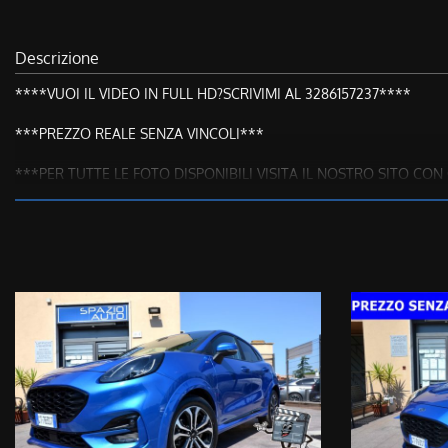
Descrizione
****VUOI IL VIDEO IN FULL HD?SCRIVIMI AL 3286157237****
***PREZZO REALE SENZA VINCOLI***
***PER TUTTE LE FOTO DISPONIBILI VISITA IL NOSTRO SITO C
**CONTATTACI ANCHE PER SMS O WHATSAPP AI NUMERI 3286157
CI TENIAMO A PRECISARE CHE:
Tutte le nostre vetture hanno la CRONOLOGIA DEI TAGLIANDI ef
Il prezzo di acquisto NON E’ VINCOLATO all’apertura di un finanziam
TUTTE LE NOSTRE VETTURE SONO A DISPOSIZIONE PER EFFETTU
Modello & Allestimento:
- Puma St-Line
- Anno 4/2024
- Km 24000