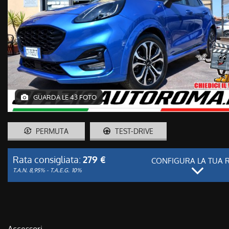
GUARDA LE 43 FOTO
PERMUTA
TEST-DRIVE
Rata consigliata:
279 €
CONFIGURA LA TUA 
T.A.N. 8,95% - T.A.E.G.
10%