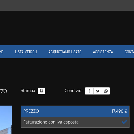
ME
LISTA VEICOLI
ACQUISTIAMO USATO
ASSISTENZA
CONT
Stampa
Condividi
EZZO
PREZZO
17.490 €
Fatturazione con iva esposta