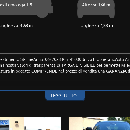
osti omologati: 5
Altezza: 1,68 m
unghezza: 4,63 m
Larghezza: 1,88 m
imento St-LineAnno: 06/2023 Km: 41.000Unico ProprietarioAuto Azien
i nostri valori di trasparenza la TARGA E’ VISIBILE per permettervi ev
ttura in oggetto
COMPRENDE
nel prezzo di vendita una
GARANZIA di
LEGGI TUTTO...