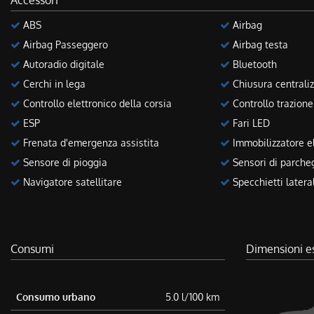
Accessori
ABS
Airbag
Airbag Passeggero
Airbag testa
Autoradio digitale
Bluetooth
Cerchi in lega
Chiusura centraliz
Controllo elettronico della corsia
Controllo trazione
ESP
Fari LED
Frenata d'emergenza assistita
Immobilizzatore el
Sensore di pioggia
Sensori di parcheg
Navigatore satellitare
Specchietti laterali
Consumi
Dimensioni e
Consumo urbano
5.0 l/100 km