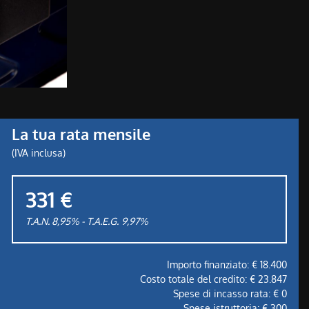
La tua rata mensile
(IVA inclusa)
331 €
T.A.N. 8,95% - T.A.E.G.
9,97
%
Importo finanziato: €
18.400
Costo totale del credito: €
23.847
Spese di incasso rata: €
0
Spese istruttoria: €
300