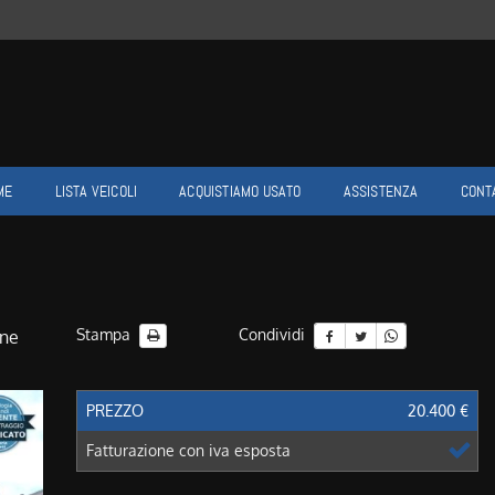
ME
LISTA VEICOLI
ACQUISTIAMO USATO
ASSISTENZA
CONT
Stampa
Condividi
ine
PREZZO
20.400 €
Fatturazione con iva esposta