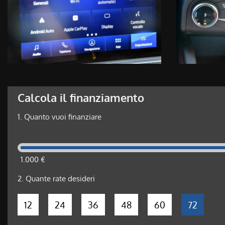
Calcola il finanziamento
1.
Quanto vuoi finanziare
1.000 €
2.
Quante rate desideri
12
24
36
48
60
72