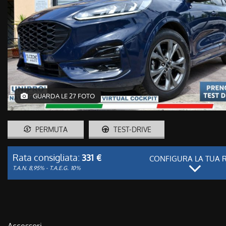
GUARDA LE 27 FOTO
PERMUTA
TEST-DRIVE
Rata consigliata:
331 €
CONFIGURA LA TUA 
T.A.N. 8,95% - T.A.E.G.
10%