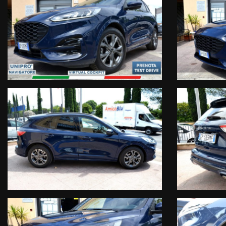
Compressore Aria Condizionata
Circuito Frenante
Organi di Guida
Manodopera
Prendiamo in permuta il tuo usato
Possibilità di finanziamento in sede anche senza anticipoPassaggi
Per ulteriori informazioni o per appuntamento contattaciReferente:
Le informazioni qui contenute non costituiscono base contrattuale 