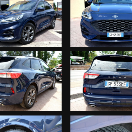
o di proprietà immediato in sede
- Emanuele – 340.8278744 – 333.2484175Orari: Lun / Ven: 9.00 – 13.00 
e non vincolano in alcun modo l’inserzionista