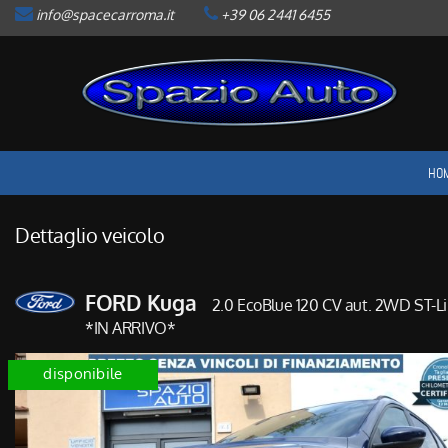
info@spacecarroma.it
+39 06 2441 6455
HOME
LISTA VEICOLI
ACQUISTIAMO USATO
HO
ASSISTENZA
Dettaglio veicolo
CONTATTI
FORD Kuga
2.0 EcoBlue 120 CV aut. 2WD ST-L
NEWS
*IN ARRIVO*
disponibile
AREA COMMERCIANTI