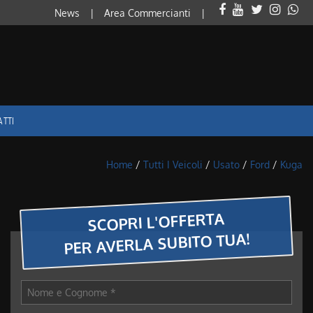
News
Area Commercianti
ATTI
Home
/
Tutti I Veicoli
/
Usato
/
Ford
/
Kuga
SCOPRI L'OFFERTA
PER AVERLA SUBITO TUA!