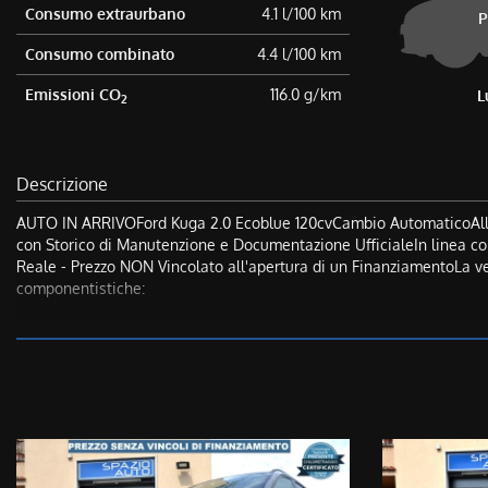
Consumo extraurbano
4.1 l/100 km
P
Consumo combinato
4.4 l/100 km
Emissioni CO
116.0 g/km
L
2
Descrizione
AUTO IN ARRIVOFord Kuga 2.0 Ecoblue 120cvCambio AutomaticoAllest
con Storico di Manutenzione e Documentazione UfficialeIn linea con 
Reale - Prezzo NON Vincolato all'apertura di un FinanziamentoLa ve
componentistiche:
Motore
Cambio
Turbocompressore
Circuito di Alimentazione
Circuito Elettrico
Circuito di Raffreddamento