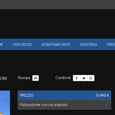
ME
LISTA VEICOLI
ACQUISTIAMO USATO
ASSISTENZA
CONT
Stampa
Condividi
TOM.
PREZZO
31.490 €
Fatturazione con iva esposta