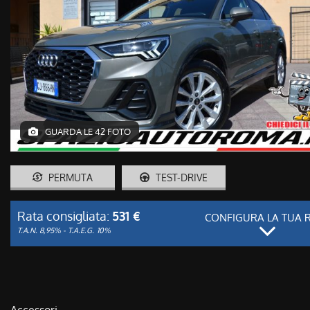
GUARDA LE 42 FOTO
PERMUTA
TEST-DRIVE
Rata consigliata:
531 €
CONFIGURA LA TUA 
T.A.N. 8,95% - T.A.E.G.
10%