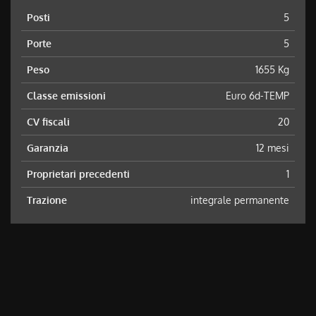
Posti
5
Porte
5
Peso
1655 Kg
Classe emissioni
Euro 6d-TEMP
CV fiscali
20
Garanzia
12 mesi
Proprietari precedenti
1
Trazione
integrale permanente