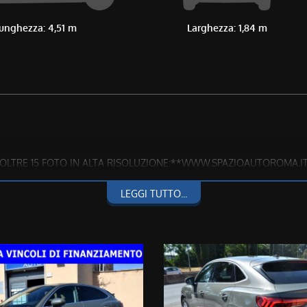
unghezza: 4,51 m
Larghezza: 1,84 m
ON OLTRE 15 FOTO IN ALTA RISOLUZIONE:**WWW.SPAZIOAUTOROMA.I
237 OPPURE 3286228637**
LEGGI TUTTO...
fettuati, quindi CHILOMETRAGGIO CERTO E CERTIFICATO
ento o assicurazioni varie.
ARE QUALSIASI CONTROLLO E STATO D'USO IN CASA MADRE