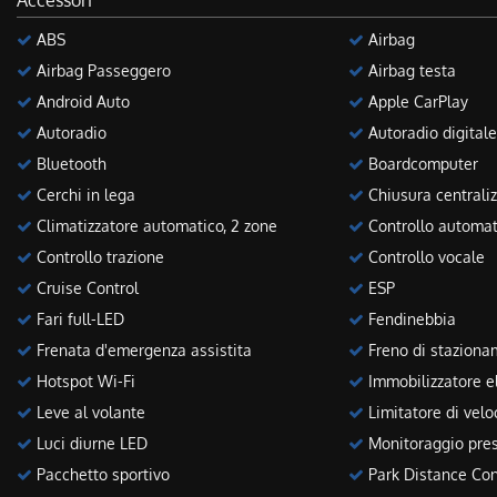
Accessori
ABS
Airbag
Airbag Passeggero
Airbag testa
Android Auto
Apple CarPlay
Autoradio
Autoradio digitale
Bluetooth
Boardcomputer
Cerchi in lega
Chiusura centraliz
Climatizzatore automatico, 2 zone
Controllo automat
Controllo trazione
Controllo vocale
Cruise Control
ESP
Fari full-LED
Fendinebbia
Frenata d'emergenza assistita
Freno di stazionam
Hotspot Wi-Fi
Immobilizzatore el
Leve al volante
Limitatore di velo
Luci diurne LED
Monitoraggio pres
Pacchetto sportivo
Park Distance Con