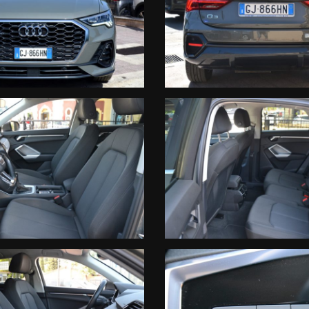
A di 12 MESI, con chilometraggio illimitato sulle seguenti componen
ono puramente indicative e non vincolano in alcun modo l'inserzionista
i e degli optional inseriti direttamente con il personale vendite.