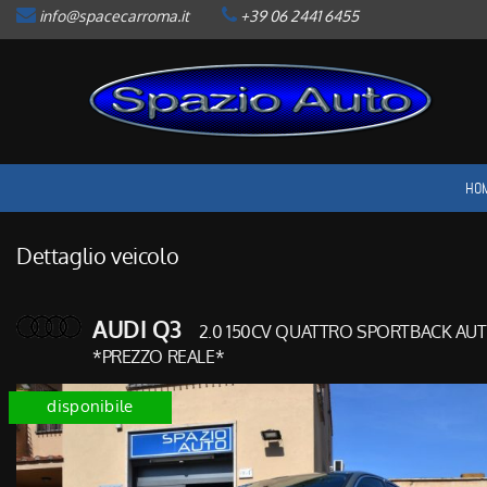
info@spacecarroma.it
+39 06 2441 6455
HOME
LISTA VEICOLI
ACQUISTIAMO USATO
HO
ASSISTENZA
Dettaglio veicolo
CONTATTI
AUDI Q3
2.0 150CV QUATTRO SPORTBACK AU
NEWS
*PREZZO REALE*
disponibile
AREA COMMERCIANTI