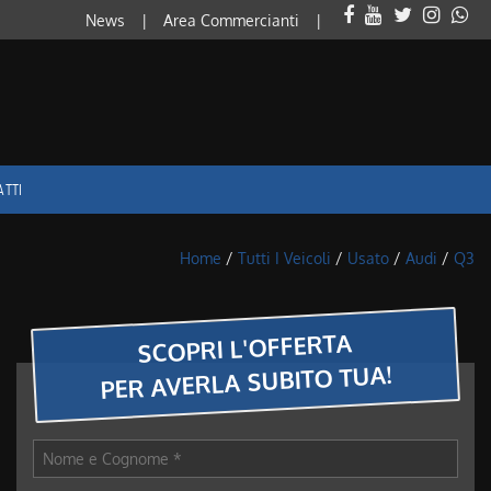
News
Area Commercianti
ATTI
Home
/
Tutti I Veicoli
/
Usato
/
Audi
/
Q3
SCOPRI L'OFFERTA
PER AVERLA SUBITO TUA!