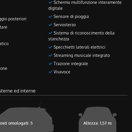
Schermo multifunzione interamente
digitale
Sensore di pioggia
gio posteriori
Servosterzo
tare
Sistema di riconoscimento della
stanchezza
atico
Specchietti laterali elettrici
Streaming musicale integrato
Trazione integrale
ione
Vivavoce
sterne ed interne
osti omologati: 5
Altezza: 1,57 m