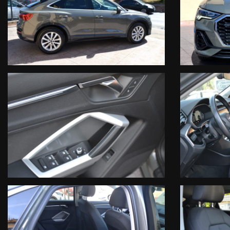
- Portellone elettrico
La vettura in oggetto COMPRENDE nel prezzo di vendita una GARANZI
Motore
Cambio Manuale/Automatico
Turbocompressore
Circuito di Alimentazione
Circuito Elettrico
Circuito di Raffreddamento
Compressore Aria Condizionata
Circuito Frenante
Organi di Guida
Manodopera
Le informazioni qui contenute non costituiscono base contrattuale, s
clientela interessata all'acquisto a verificare la correttezza dei dat