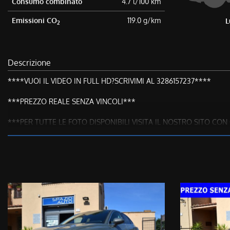
Consumo combinato
4.7 l/100 km
Emissioni CO
119.0 g/km
L
2
Descrizione
****VUOI IL VIDEO IN FULL HD?SCRIVIMI AL 3286157237****
***PREZZO REALE SENZA VINCOLI***
***PER TUTTE LE FOTO DISPONIBILI VISITA IL NOSTRO SITO C
**CONTATTACI ANCHE PER SMS O WHATSAPP AI NUMERI 3286157
CI TENIAMO A PRECISARE CHE:
Tutte le nostre vetture hanno la CRONOLOGIA DEI TAGLIANDI ef
Il prezzo di acquisto NON E’ VINCOLATO all’apertura di un finanziam
TUTTE LE NOSTRE VETTURE SONO A DISPOSIZIONE PER EFFETTU
Modello & Allestimento: