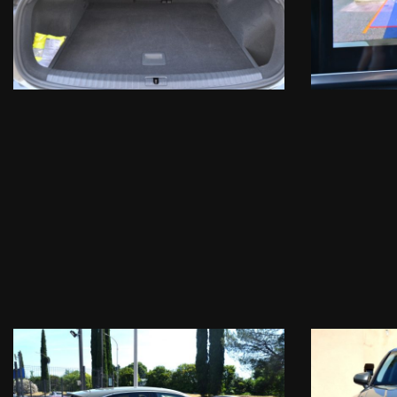
- Sistema rilevamento stanchezza conducente
- Sistema controllo angolo cieco
Audio & Comunicazione:
- Radio CD Mp3 Dab con display integrato touch screen
- Sistema di navigazione 3D cartografica
- Sistema AppleCarPlay
- Sistema AndroidAuto
- Vivavoce Bluetooth
- Streaming audio Bluetooth
- USB & ingresso sd card
- Computer di bordo
- Comandi vocali
Comfort:
- Climatizzatore automatico Bi Zona
- Sedili regolabili in altezza
- Volante regolabile
- Volante multifunzione
- Regolazione lombare sedile guidatore
- Cruise control
- Bracciolo anteriore con portaoggetti integrato
- Vetri privacy