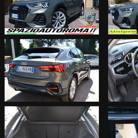
- Q3 Sportback Quattro
- Anno 3/2022
- Km 54000
- Ufficiale Audi Italia (No Import)
- Vettura unico proprietario iva deducibile regolarmente tagliandat
Motorizzazione & Trasmissione:
- 2.0 TDI 150cv EURO6D Temp
- OK NEOPATENTATI
- Trazione integrale
- Cambio automatico
Sicurezza:
- Tecnologia DNA Audi
- Fari full led direzionali
- Specchietti retrovisori esterni ripiegabili elettricamente
- Montaggio seggiolino bambini ISOFIX
- Sensori di parcheggio anteriori e posteriori con retrocamera
- Sensore pressione pneumatici
- Sistema lettura cartelli stradali
- Sistema anticollisione
- Sistema mantenimento carreggiata