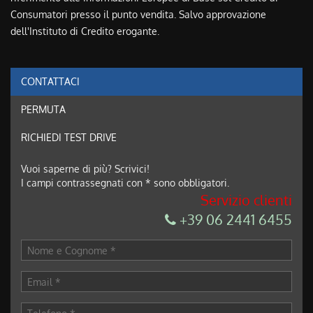
Consumatori presso il punto vendita. Salvo approvazione
dell'Instituto di Credito erogante.
CONTATTACI
Ho letto e accetto
l'informativa privacy
*
PERMUTA
Acconsento al trattamento dei miei dati per finalità di
marketing
RICHIEDI TEST DRIVE
Invia la tua richiesta
Vuoi saperne di più? Scrivici!
I campi contrassegnati con * sono obbligatori.
Servizio clienti
+39 06 2441 6455