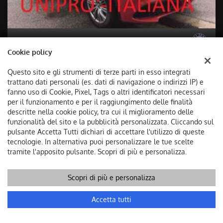
ALFA ROMEO
Cookie policy
Stelvio 2.2 160CV AT8 SUPER MY23 *PREZZO
Questo sito e gli strumenti di terze parti in esso integrati
REALE**UNIPRO'*
trattano dati personali (es. dati di navigazione o indirizzi IP) e
fanno uso di Cookie, Pixel, Tags o altri identificatori necessari
25.490 €
per il funzionamento e per il raggiungimento delle finalità
descritte nella cookie policy, tra cui il miglioramento delle
06/2023
funzionalità del sito e la pubblicità personalizzata. Cliccando sul
65.000 KM
pulsante Accetta Tutti dichiari di accettare l'utilizzo di queste
tecnologie. In alternativa puoi personalizzare le tue scelte
Diesel
tramite l'apposito pulsante. Scopri di più e personalizza.
Cambio Automatico
2143 cc
Scopri di più e personalizza
118 KW
Chiama
Contatta un consulente
Accetta tutti
Rosso pastello