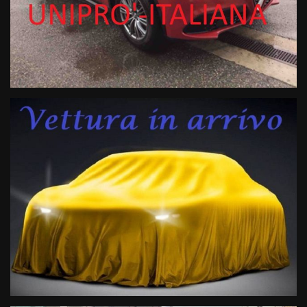
CARATTERISTICHE DI SPESSORE
Motore:
2.2 Turbo Diesel 160cv (Euro 6D-Temp) – Massima
potenza e consumi ridotti.
Trazione:
Posteriore per una tenuta di strada impeccabile.
Cambio:
Automatico AT8 a 8 rapporti con selettore Alfa
DNA.
TOP ACCESSORI DI SERIE (ALLESTIMENTO SPRINT)
Estetica & Luci:
Nuovi fari anteriori Full LED direzionali +
Vetri Privacy.
Tecnologia:
Navigatore 3D Touch, Apple CarPlay, Android
Auto e ricarica Wireless.
Adas (Guida assistita):
Cruise Control Adattivo,
mantenimento carreggiata, monitoraggio angolo cieco,
frenata anticollisione e lettura cartelli.
Manovra:
Sensori di parcheggio anteriori/posteriori con