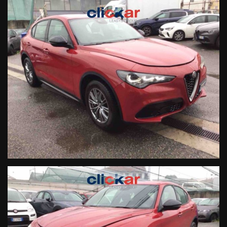
Retrocamera.
Comfort:
Portellone posteriore elettrico e clima automatico
bi-zona.
I NOSTRI SERVIZI IN SEDE
Valutiamo e ritiriamo la tua permuta (anche da rottamare).
Finanziamenti personalizzabili su misura, anche a tasso
agevolato.
Passaggio di proprietà immediato.
CONTATTACI ORA (CHIAMATE, SMS O WHATSAPP)
3286157237
oppure
3286228637
Le informazioni sono puramente indicative e non vincolanti
contrattualmente. Verifica sempre gli accessori con il nostro
staff.