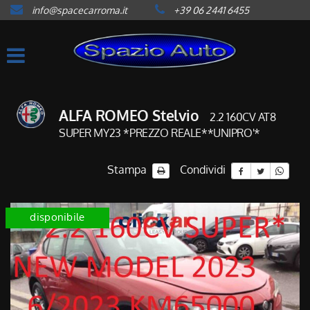
info@spacecarroma.it
+39 06 2441 6455
HOME
LISTA VEICOLI
ACQUISTIAMO USATO
ALFA ROMEO Stelvio
2.2 160CV AT8
SUPER MY23 *PREZZO REALE**UNIPRO'*
ASSISTENZA
Stampa
Condividi
CONTATTI
disponibile
NEWS
AREA COMMERCIANTI