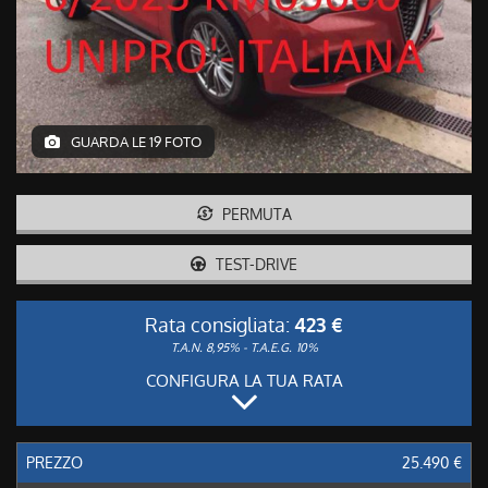
GUARDA LE 19 FOTO
PERMUTA
TEST-DRIVE
Rata consigliata:
423 €
T.A.N. 8,95% - T.A.E.G.
10%
CONFIGURA LA TUA RATA
PREZZO
25.490 €