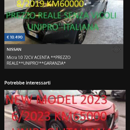
€ 10.490
€
NISSAN
Micra 1.0 72CV ACENTA **PREZZO
REALE**UNIPRO'**GARANZIA*
Potrebbe interessarti