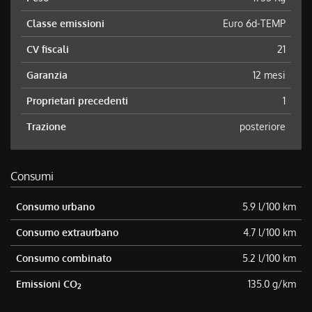
Classe emissioni
Euro 6d-TEMP
CV fiscali
21
Garanzia
12 mesi
Proprietari precedenti
1
Trazione
posteriore
Consumi
Consumo urbano
5.9 l/100 km
Consumo extraurbano
4.7 l/100 km
Consumo combinato
5.2 l/100 km
Emissioni CO
135.0 g/km
2