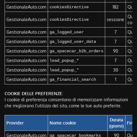
GestionaleAuto.com
182
Ques
cookiesDirective
Ques
GestionaleAuto.com
sessione
cookiesDirective
cooki
GestionaleAuto.com
7
Ques
ga_logged_user
GestionaleAuto.com
7
Ques
ga_logged_user_data
GestionaleAuto.com
90
Ques
ga_spacecar_b2b_orders
GestionaleAuto.com
7
Ques
lead_popup_*
GestionaleAuto.com
30
Ques
lead_popup_*
GestionaleAuto.com
1
Ques
ga_financial_search
COOKIE DELLE PREFERENZE:
I cookie di preferenza consentono di memorizzare informazioni
che migliorano l'utilizzo del sito, come le tue auto preferite.
Durata
Provider
Nome cookie
Final
(giorni)
GestionaleAuto.com
90
Quest
ga_spacecar_bookmarks