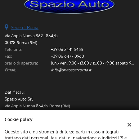
Sede di Roma
Via Appia Nuova 862 - 864/b
00178 Roma (RM)
Telefono:
+39 06 2441 6455
Fax:
+39 06 6477 0960
orario di apertura:
lun.- ven. 9.00 - 13.00 / 15.00 - 19.00 sabato 9.00 - 13.00
Email:
info@spacecarroma.it
Dati fiscali:
Spazio Auto Srl
Via Appia Nuona 864/b, Roma (RM)
C.F/P.IVA:
IT12782491000
Cookie policy
Registro delle imprese:
RM
Questo sito e gli strumenti di terze parti in esso integrati
trattano dati personali (es. dati di navigazione o indirizzi IP) e