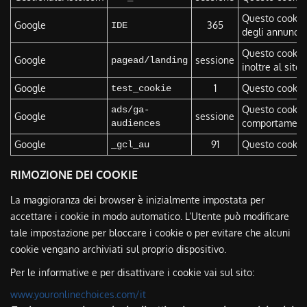
Questo cookie 
Google
365
IDE
degli annunci p
Questo cookie 
Google
sessione
pagead/landing
inoltre al sito
Google
1
Questo cookie v
test_cookie
Questo cookie 
ads/ga-
Google
sessione
comportamento 
audiences
Google
91
Questo cookie v
_gcl_au
RIMOZIONE DEI COOKIE
La maggioranza dei browser è inizialmente impostata per
accettare i cookie in modo automatico. L’Utente può modificare
tale impostazione per bloccare i cookie o per evitare che alcuni
cookie vengano archiviati sul proprio dispositivo.
Per le informative e per disattivare i cookie vai sul sito:
www.youronlinechoices.com/it