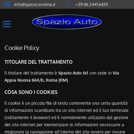
info@spacecarroma.it
+39 06 2441 6455
HOME
LISTA VEICOLI
ACQUISTIAMO USATO
Cookie Policy
ASSISTENZA
TITOLARE DEL TRATTAMENTO
Il titolare del trattamento è
Spazio Auto Srl
con sede in
Via
CONTATTI
Appia Nuona 864/b, Roma (RM)
COSA SONO I COOKIES
NEWS
Il cookie è un piccolo file di testo contenente una certa quantità
di informazioni scambiato tra un sito internet ed il tuo terminale
AREA COMMERCIANTI
(solitamente il browser) ed è normalmente utilizzato dal gestore
del sito internet per memorizzare le informazioni necessarie a
migliorare la navigazione all'interno del sito ovvero per inviare