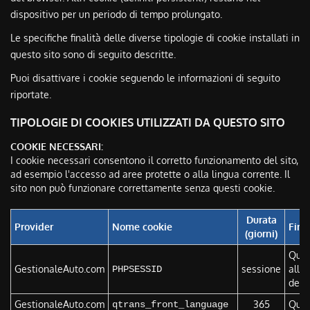
dispositivo per un periodo di tempo prolungato.
Le specifiche finalità delle diverse tipologie di cookie installati in
questo sito sono di seguito descritte.
Puoi disattivare i cookie seguendo le informazioni di seguito
riportate.
TIPOLOGIE DI COOKIES UTILIZZATI DA QUESTO SITO
COOKIE NECESSARI:
I cookie necessari consentono il corretto funzionamento del sito,
ad esempio l'accesso ad aree protette o alla lingua corrente. Il
sito non può funzionare correttamente senza questi cookie.
Durata
Provider
Nome cookie
Fina
(giorni)
Ques
GestionaleAuto.com
sessione
allo 
PHPSESSID
del 
GestionaleAuto.com
365
Ques
qtrans_front_language