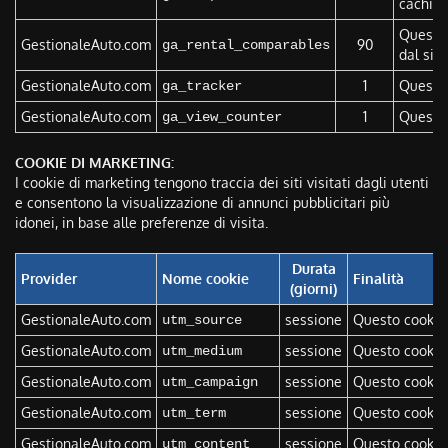
caching
Questo 
GestionaleAuto.com
90
ga_rental_comparables
dal sis
GestionaleAuto.com
1
Questo 
ga_tracker
GestionaleAuto.com
1
Questo 
ga_view_counter
COOKIE DI MARKETING:
I cookie di marketing tengono traccia dei siti visitati dagli utenti
e consentono la visualizzazione di annunci pubblicitari più
idonei, in base alle preferenze di visita.
Durata
Provider
Nome cookie
Finalità
(giorni)
GestionaleAuto.com
sessione
Questo cookie 
utm_source
GestionaleAuto.com
sessione
Questo cookie 
utm_medium
GestionaleAuto.com
sessione
Questo cookie 
utm_campaign
GestionaleAuto.com
sessione
Questo cookie 
utm_term
GestionaleAuto.com
sessione
Questo cookie d
utm_content