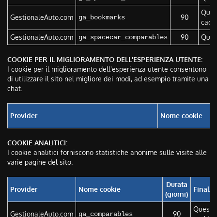
Quest
GestionaleAuto.com
90
ga_bookmarks
cachi
GestionaleAuto.com
90
Quest
ga_spacecar_comparables
COOKIE PER IL MIGLIORAMENTO DELL'ESPERIENZA UTENTE:
I cookie per il miglioramento dell'esperienza utente consentono
di utilizzare il sito nel migliore dei modi, ad esempio tramite una
chat.
Provider
Nome cookie
COOKIE ANALITICI:
I cookie analitici forniscono statistiche anonime sulle visite alle
varie pagine del sito.
Durata
Provider
Nome cookie
Finalit
(giorni)
Questo 
GestionaleAuto.com
90
ga_comparables