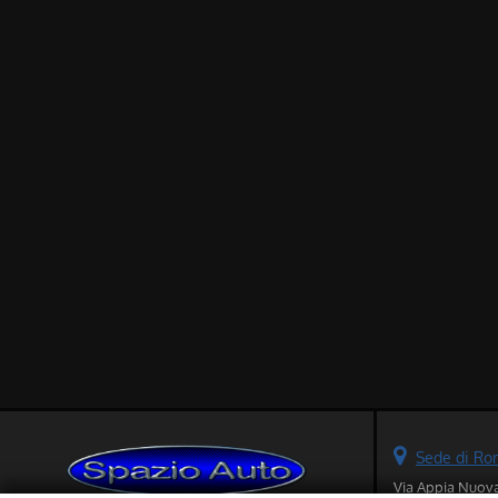
Sede di R
Via Appia Nuov