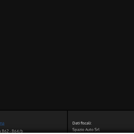
Dati fiscali:
oma
Spazio Auto Srl
a 862 - 864/b