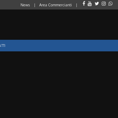
News
Area Commercianti
ATTI