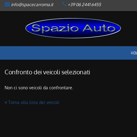
info@spacecarroma.it
+39 06 2441 6455
HOME
LISTA VEICOLI
ACQUISTIAMO USATO
HO
ASSISTENZA
Confronto dei veicoli selezionati
CONTATTI
Non ci sono veicoli da confrontare.
NEWS
Torna alla lista dei veicoli
AREA COMMERCIANTI