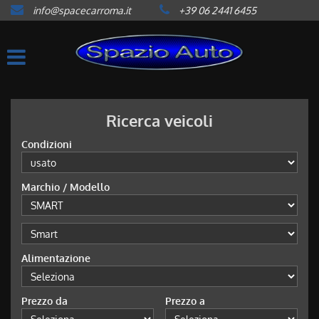
info@spacecarroma.it
+39 06 2441 6455
HOME
LISTA VEICOLI
ACQUISTIAMO USATO
Ricerca veicoli
Condizioni
ASSISTENZA
Marchio / Modello
CONTATTI
NEWS
Alimentazione
AREA COMMERCIANTI
Prezzo da
Prezzo a