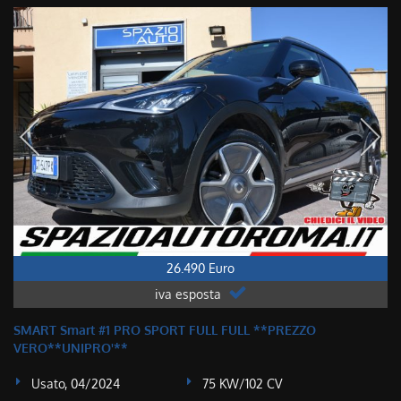
26.490 Euro
iva esposta
SMART Smart #1 PRO SPORT FULL FULL **PREZZO
VERO**UNIPRO'**
Usato, 04/2024
75 KW/102 CV