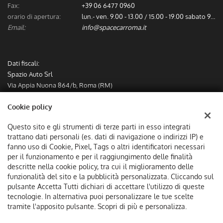
Fax:
+39 06 6477 0960
orario di apertura:
lun.- ven. 9.00 - 13.00 / 15.00 - 19.00 sabato 9.00 - 13.00
Email:
info@spacecarroma.it
Dati fiscali:
Spazio Auto Srl
Via Appia Nuona 864/b, Roma (RM)
C.F/P.IVA:
IT12782491000
Cookie policy
Registro delle imprese:
RM
Questo sito e gli strumenti di terze parti in esso integrati
trattano dati personali (es. dati di navigazione o indirizzi IP) e
fanno uso di Cookie, Pixel, Tags o altri identificatori necessari
per il funzionamento e per il raggiungimento delle finalità
descritte nella cookie policy, tra cui il miglioramento delle
funzionalità del sito e la pubblicità personalizzata. Cliccando sul
pulsante Accetta Tutti dichiari di accettare l'utilizzo di queste
tecnologie. In alternativa puoi personalizzare le tue scelte
tramite l'apposito pulsante. Scopri di più e personalizza.