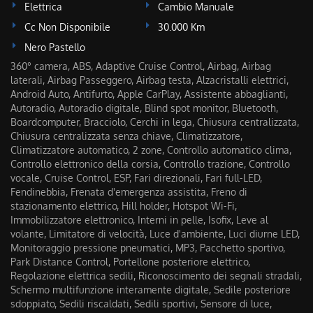
Elettrica
Cambio Manuale
Cc Non Disponibile
30.000 Km
Nero Pastello
360° camera, ABS, Adaptive Cruise Control, Airbag, Airbag
laterali, Airbag Passeggero, Airbag testa, Alzacristalli elettrici,
Android Auto, Antifurto, Apple CarPlay, Assistente abbaglianti,
Autoradio, Autoradio digitale, Blind spot monitor, Bluetooth,
Boardcomputer, Bracciolo, Cerchi in lega, Chiusura centralizzata,
Chiusura centralizzata senza chiave, Climatizzatore,
Climatizzatore automatico, 2 zone, Controllo automatico clima,
Controllo elettronico della corsia, Controllo trazione, Controllo
vocale, Cruise Control, ESP, Fari direzionali, Fari full-LED,
Fendinebbia, Frenata d'emergenza assistita, Freno di
stazionamento elettrico, Hill holder, Hotspot Wi-Fi,
Immobilizzatore elettronico, Interni in pelle, Isofix, Leve al
volante, Limitatore di velocità, Luce d'ambiente, Luci diurne LED,
Monitoraggio pressione pneumatici, MP3, Pacchetto sportivo,
Park Distance Control, Portellone posteriore elettrico,
Regolazione elettrica sedili, Riconoscimento dei segnali stradali,
Schermo multifunzione interamente digitale, Sedile posteriore
sdoppiato, Sedili riscaldati, Sedili sportivi, Sensore di luce,